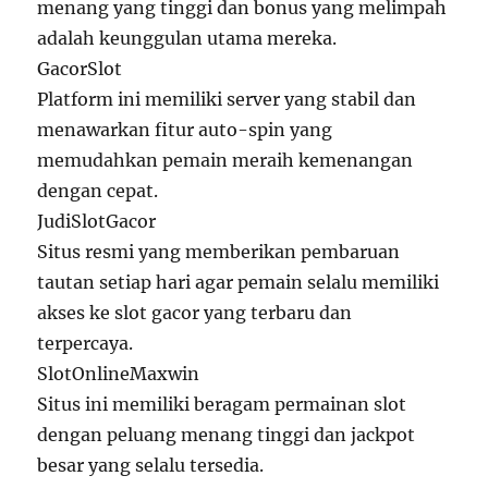
menang yang tinggi dan bonus yang melimpah
adalah keunggulan utama mereka.
GacorSlot
Platform ini memiliki server yang stabil dan
menawarkan fitur auto-spin yang
memudahkan pemain meraih kemenangan
dengan cepat.
JudiSlotGacor
Situs resmi yang memberikan pembaruan
tautan setiap hari agar pemain selalu memiliki
akses ke slot gacor yang terbaru dan
terpercaya.
SlotOnlineMaxwin
Situs ini memiliki beragam permainan slot
dengan peluang menang tinggi dan jackpot
besar yang selalu tersedia.