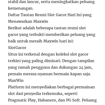
stabil dan lancar, serta meningkatkan peluang
kemenangan.
Daftar Tautan Resmi Slot Gacor Hari Ini yang
Menawarkan Maxwin
Berikut adalah beberapa tautan resmi slot
gacor yang terbukti memberikan peluang yang
baik untuk meraih Maxwin hari ini:
SlotGacor
Situs ini terkenal dengan koleksi slot gacor
terkini yang paling diminati. Dengan tampilan
yang ramah pengguna dan dukungan 24 jam,
pemain merasa nyaman bermain kapan saja.
MaxWin
Platform ini menyediakan berbagai permainan
slot dari penyedia terkemuka, seperti
Pragmatic Play, Habanero, dan PG Soft. Peluang