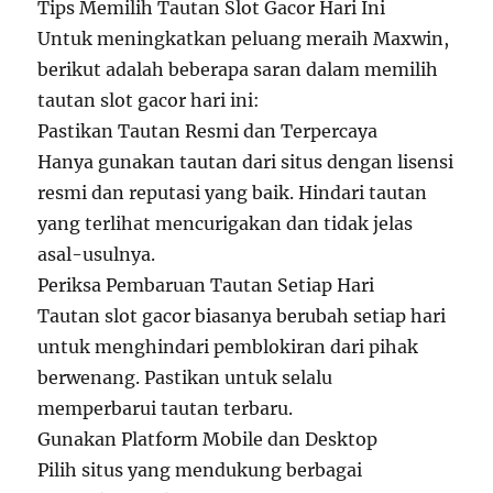
Tips Memilih Tautan Slot Gacor Hari Ini
Untuk meningkatkan peluang meraih Maxwin,
berikut adalah beberapa saran dalam memilih
tautan slot gacor hari ini:
Pastikan Tautan Resmi dan Terpercaya
Hanya gunakan tautan dari situs dengan lisensi
resmi dan reputasi yang baik. Hindari tautan
yang terlihat mencurigakan dan tidak jelas
asal-usulnya.
Periksa Pembaruan Tautan Setiap Hari
Tautan slot gacor biasanya berubah setiap hari
untuk menghindari pemblokiran dari pihak
berwenang. Pastikan untuk selalu
memperbarui tautan terbaru.
Gunakan Platform Mobile dan Desktop
Pilih situs yang mendukung berbagai