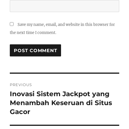
Save my name, email, and website in this browser for
the next time I comment.
Post
PREVIOUS
navigation
Inovasi Sistem Jackpot yang
Previous
post:
Menambah Keseruan di Situs
Gacor