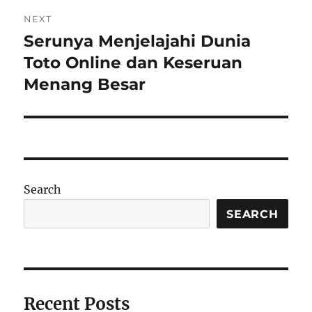
NEXT
Serunya Menjelajahi Dunia
Next
post:
Toto Online dan Keseruan
Menang Besar
Search
SEARCH
Recent Posts