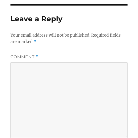
Leave a Reply
Your email address will not be published.
Required fields
are marked
*
COMMENT
*