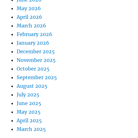
May 2026
April 2026
March 2026
February 2026
January 2026
December 2025
November 2025
October 2025
September 2025
August 2025
July 2025
June 2025
May 2025
April 2025
March 2025