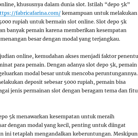
nline, khususnya dalam dunia slot. Istilah “depo 5k”
ttps://fabricafarina.com/
kemampuan untuk melakukan
5000 rupiah untuk bermain slot online. Slot depo 5k
ian banyak pemain karena memberikan kesempatan
emenangan besar dengan modal yang terjangkau.
judian online, kemudahan akses menjadi faktor penent
inat para pemain. Dengan adanya slot depo 5k, pemain
ngeluarkan modal besar untuk mencoba peruntungannya.
lakukan deposit sebesar 5000 rupiah, pemain bisa
gai jenis permainan slot dengan beragam tema dan fitu
depo 5k menawarkan kesempatan untuk meraih
r dengan modal yang kecil, penting untuk diingat
n ini tetaplah mengandalkan keberuntungan. Meskipun