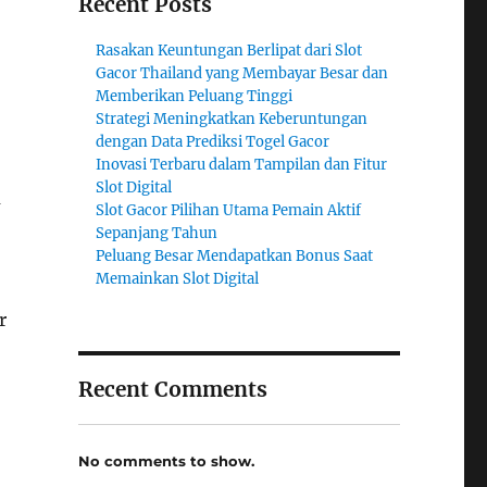
Recent Posts
Rasakan Keuntungan Berlipat dari Slot
Gacor Thailand yang Membayar Besar dan
Memberikan Peluang Tinggi
Strategi Meningkatkan Keberuntungan
dengan Data Prediksi Togel Gacor
Inovasi Terbaru dalam Tampilan dan Fitur
Slot Digital
u
Slot Gacor Pilihan Utama Pemain Aktif
Sepanjang Tahun
Peluang Besar Mendapatkan Bonus Saat
Memainkan Slot Digital
r
Recent Comments
No comments to show.