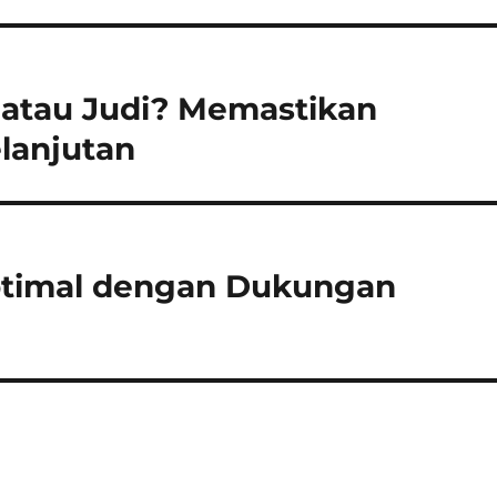
i atau Judi? Memastikan
lanjutan
ptimal dengan Dukungan