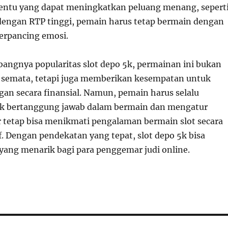
rtentu yang dapat meningkatkan peluang menang, sepert
engan RTP tinggi, pemain harus tetap bermain dengan
terpancing emosi.
ngnya popularitas slot depo 5k, permainan ini bukan
 semata, tetapi juga memberikan kesempatan untuk
an secara finansial. Namun, pemain harus selalu
k bertanggung jawab dalam bermain dan mengatur
ar tetap bisa menikmati pengalaman bermain slot secara
f. Dengan pendekatan yang tepat, slot depo 5k bisa
 yang menarik bagi para penggemar judi online.