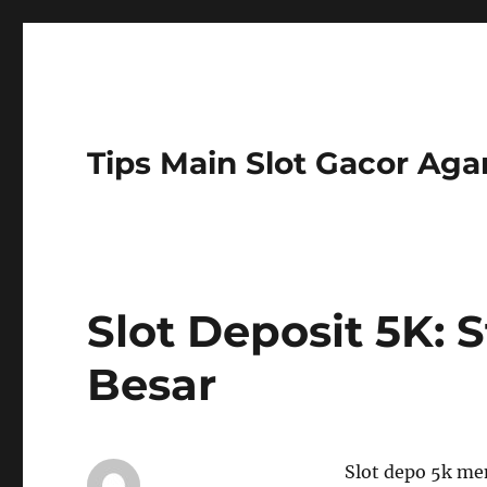
Tips Main Slot Gacor Ag
Slot Deposit 5K:
Besar
Slot depo 5k me