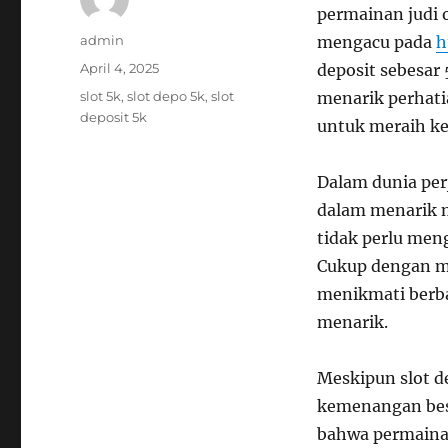
permainan judi o
Author
admin
mengacu pada
h
Posted
April 4, 2025
deposit sebesar 
on
Tags
slot 5k
,
slot depo 5k
,
slot
menarik perhat
deposit 5k
untuk meraih k
Dalam dunia per
dalam menarik m
tidak perlu me
Cukup dengan me
menikmati berba
menarik.
Meskipun slot 
kemenangan besa
bahwa permaina