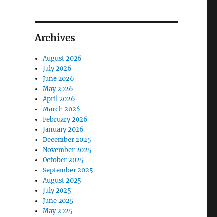
Archives
August 2026
July 2026
June 2026
May 2026
April 2026
March 2026
February 2026
January 2026
December 2025
November 2025
October 2025
September 2025
August 2025
July 2025
June 2025
May 2025