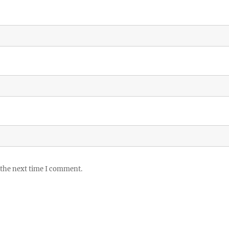
 the next time I comment.