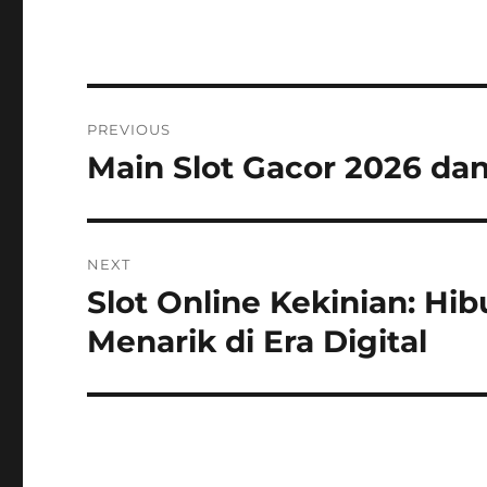
Post
PREVIOUS
navigation
Main Slot Gacor 2026 dan
Previous
post:
NEXT
Slot Online Kekinian: H
Next
post:
Menarik di Era Digital