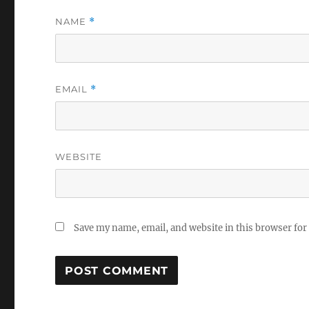
NAME
*
EMAIL
*
WEBSITE
Save my name, email, and website in this browser for