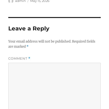
Author
Posted
admin
May 15, 2026
on
Leave a Reply
Your email address will not be published.
Required fields
are marked
*
COMMENT
*