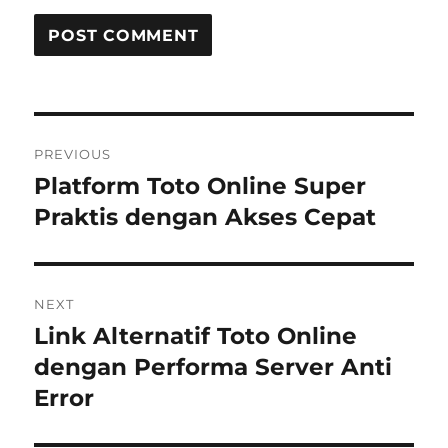
Post
PREVIOUS
navigation
Platform Toto Online Super
Previous
post:
Praktis dengan Akses Cepat
NEXT
Link Alternatif Toto Online
Next
post:
dengan Performa Server Anti
Error