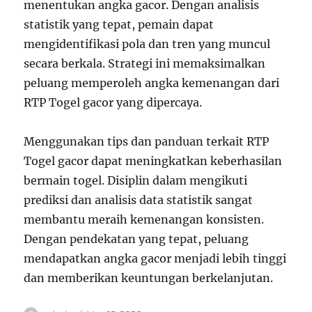
menentukan angka gacor. Dengan analisis
statistik yang tepat, pemain dapat
mengidentifikasi pola dan tren yang muncul
secara berkala. Strategi ini memaksimalkan
peluang memperoleh angka kemenangan dari
RTP Togel gacor yang dipercaya.
Menggunakan tips dan panduan terkait RTP
Togel gacor dapat meningkatkan keberhasilan
bermain togel. Disiplin dalam mengikuti
prediksi dan analisis data statistik sangat
membantu meraih kemenangan konsisten.
Dengan pendekatan yang tepat, peluang
mendapatkan angka gacor menjadi lebih tinggi
dan memberikan keuntungan berkelanjutan.