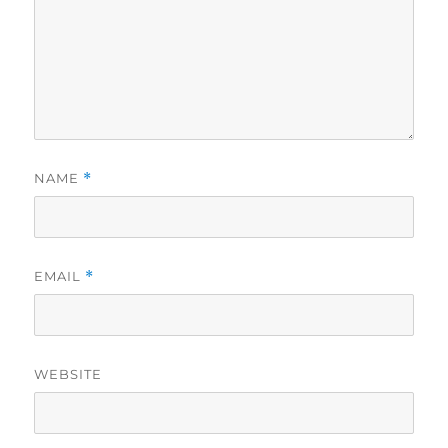
NAME
*
EMAIL
*
WEBSITE