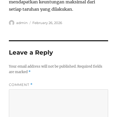
mendapatkan keuntungan maksimal dari
setiap taruhan yang dilakukan.
Author
Posted
admin
February 26, 2026
on
Leave a Reply
Your email address will not be published.
Required fields
are marked
*
COMMENT
*