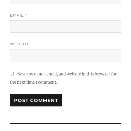
EMAIL
*
WEBSITE
Save my name, email, and website in this browser for
the next time I comment.
Post