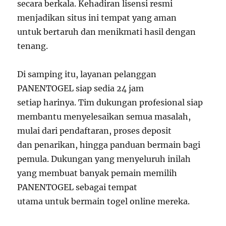
secara berkala. Kehadiran lisensi resmi
menjadikan situs ini tempat yang aman
untuk bertaruh dan menikmati hasil dengan
tenang.
Di samping itu, layanan pelanggan
PANENTOGEL siap sedia 24 jam
setiap harinya. Tim dukungan profesional siap
membantu menyelesaikan semua masalah,
mulai dari pendaftaran, proses deposit
dan penarikan, hingga panduan bermain bagi
pemula. Dukungan yang menyeluruh inilah
yang membuat banyak pemain memilih
PANENTOGEL sebagai tempat
utama untuk bermain togel online mereka.