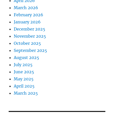
April 2026
March 2026
February 2026
January 2026
December 2025
November 2025
October 2025
September 2025
August 2025
July 2025
June 2025
May 2025
April 2025
March 2025