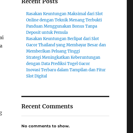
Recent Posts
Rasakan Keuntungan Maksimal dari Slot
Online dengan Teknik Menang Terbukti
Panduan Menggunakan Bonus Tanpa
Deposit untuk Pemula
ai
Rasakan Keuntungan Berlipat dari Slot
Gacor Thailand yang Membayar Besar dan
a
Memberikan Peluang Tinggi
Strategi Meningkatkan Keberuntungan
dengan Data Prediksi Togel Gacor
Inovasi Terbaru dalam Tampilan dan Fitur
Slot Digital
Recent Comments
g
No comments to show.