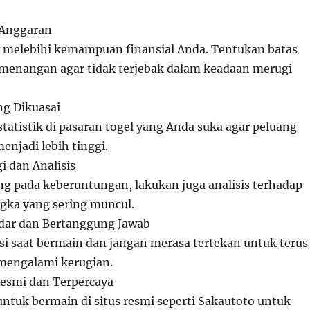
 Anggaran
 melebihi kemampuan finansial Anda. Tentukan batas
menangan agar tidak terjebak dalam keadaan merugi
ng Dikuasai
statistik di pasaran togel yang Anda suka agar peluang
njadi lebih tinggi.
i dan Analisis
ng pada keberuntungan, lakukan juga analisis terhadap
ngka yang sering muncul.
dar dan Bertanggung Jawab
i saat bermain dan jangan merasa tertekan untuk terus
mengalami kerugian.
esmi dan Terpercaya
untuk bermain di situs resmi seperti Sakautoto untuk