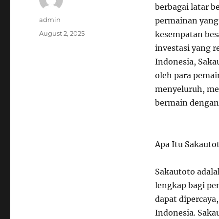
berbagai latar b
Author
admin
permainan yang 
Posted
August 2, 2025
kesempatan bes
on
investasi yang re
Indonesia, Saka
oleh para pemain
menyeluruh, men
bermain dengan
Apa Itu Sakauto
Sakautoto adala
lengkap bagi pen
dapat dipercaya,
Indonesia. Sakau