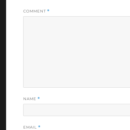
COMMENT
*
NAME
*
EMAIL
*