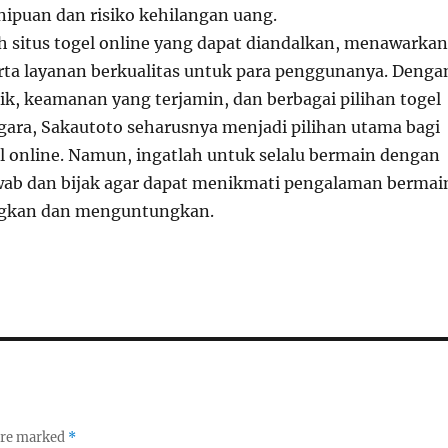
ipuan dan risiko kehilangan uang.
h situs togel online yang dapat diandalkan, menawarkan
erta layanan berkualitas untuk para penggunanya. Denga
ik, keamanan yang terjamin, dan berbagai pilihan togel
egara, Sakautoto seharusnya menjadi pilihan utama bagi
 online. Namun, ingatlah untuk selalu bermain dengan
ab dan bijak agar dapat menikmati pengalaman bermai
gkan dan menguntungkan.
 are marked
*