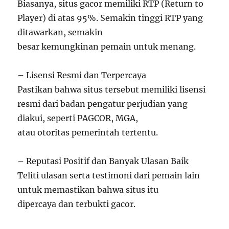
Biasanya, situs gacor memiliki RTP (Return to
Player) di atas 95%. Semakin tinggi RTP yang
ditawarkan, semakin
besar kemungkinan pemain untuk menang.
– Lisensi Resmi dan Terpercaya
Pastikan bahwa situs tersebut memiliki lisensi
resmi dari badan pengatur perjudian yang
diakui, seperti PAGCOR, MGA,
atau otoritas pemerintah tertentu.
– Reputasi Positif dan Banyak Ulasan Baik
Teliti ulasan serta testimoni dari pemain lain
untuk memastikan bahwa situs itu
dipercaya dan terbukti gacor.