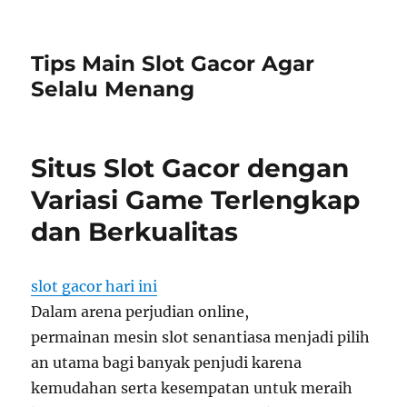
Tips Main Slot Gacor Agar
Selalu Menang
Situs Slot Gacor dengan
Variasi Game Terlengkap
dan Berkualitas
slot gacor hari ini
Dalam arena perjudian online,
permainan mesin slot senantiasa menjadi pilih
an utama bagi banyak penjudi karena
kemudahan serta kesempatan untuk meraih