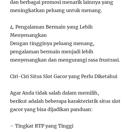
dan berbagai promosi menarik lainnya yang
meningkatkan peluang untuk menang.
4. Pengalaman Bermain yang Lebih
Menyenangkan
Dengan tingginya peluang menang,
pengalaman bermain menjadi lebih
menyenangkan dan mengurangi rasa frustrasi.
Ciri-Ciri Situs Slot Gacor yang Perlu Diketahui
Agar Anda tidak salah dalam memilih,
berikut adalah beberapa karakteristik situs slot
gacor yang bisa dijadikan panduan:
– Tingkat RTP yang Tinggi