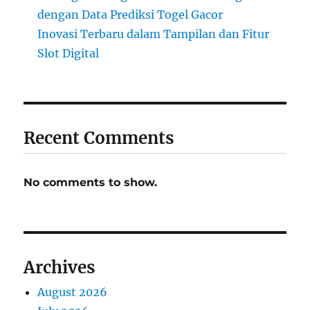
dengan Data Prediksi Togel Gacor
Inovasi Terbaru dalam Tampilan dan Fitur
Slot Digital
Recent Comments
No comments to show.
Archives
August 2026