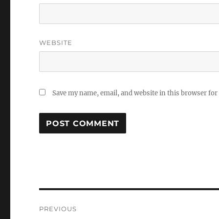
WEBSITE
Save my name, email, and website in this browser for
Post
PREVIOUS