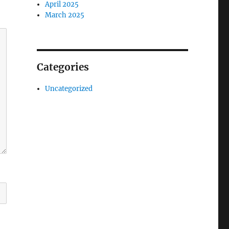
April 2025
March 2025
Categories
Uncategorized