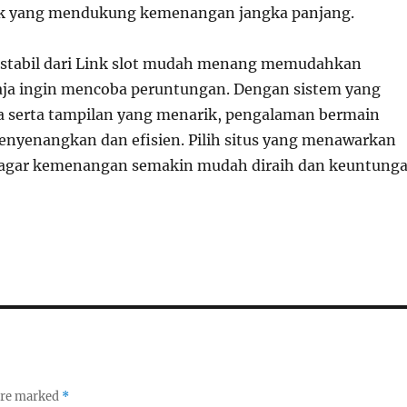
k yang mendukung kemenangan jangka panjang.
 stabil dari Link slot mudah menang memudahkan
ja ingin mencoba peruntungan. Dengan sistem yang
 serta tampilan yang menarik, pengalaman bermain
enyenangkan dan efisien. Pilih situs yang menawarkan
k agar kemenangan semakin mudah diraih dan keuntung
 are marked
*