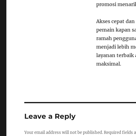
promosi menari
Akses cepat dan
pemain kapan sa
ramah pengguna
menjadi lebih m
layanan terbai
maksimal.
Leave a Reply
Your email address will not be published.
Required fields