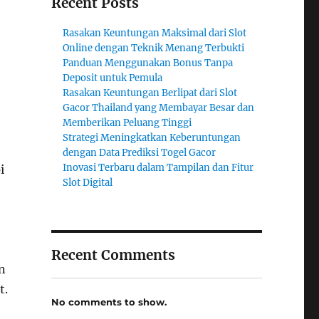
Recent Posts
Rasakan Keuntungan Maksimal dari Slot
Online dengan Teknik Menang Terbukti
Panduan Menggunakan Bonus Tanpa
Deposit untuk Pemula
Rasakan Keuntungan Berlipat dari Slot
Gacor Thailand yang Membayar Besar dan
Memberikan Peluang Tinggi
Strategi Meningkatkan Keberuntungan
dengan Data Prediksi Togel Gacor
Inovasi Terbaru dalam Tampilan dan Fitur
i
Slot Digital
Recent Comments
n
t.
No comments to show.