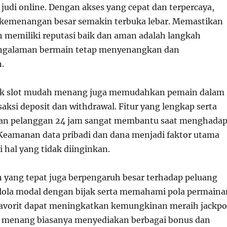
judi online. Dengan akses yang cepat dan terpercaya,
 kemenangan besar semakin terbuka lebar. Memastikan
ih memiliki reputasi baik dan aman adalah langkah
engalaman bermain tetap menyenangkan dan
.
k slot mudah menang juga memudahkan pemain dalam
aksi deposit dan withdrawal. Fitur yang lengkap serta
an pelanggan 24 jam sangat membantu saat menghadap
 Keamanan data pribadi dan dana menjadi faktor utama
di hal yang tidak diinginkan.
n yang tepat juga berpengaruh besar terhadap peluang
ola modal dengan bijak serta memahami pola permaina
 favorit dapat meningkatkan kemungkinan meraih jackpo
h menang biasanya menyediakan berbagai bonus dan