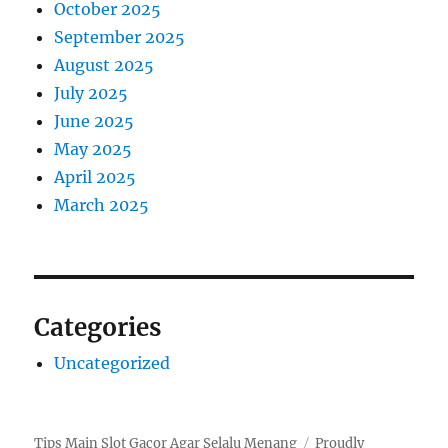
October 2025
September 2025
August 2025
July 2025
June 2025
May 2025
April 2025
March 2025
Categories
Uncategorized
Tips Main Slot Gacor Agar Selalu Menang
Proudly