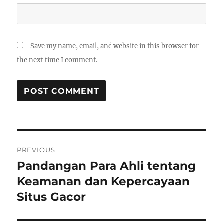
Save my name, email, and website in this browser for
the next time I comment.
Post
PREVIOUS
navigation
Pandangan Para Ahli tentang
Previous
post:
Keamanan dan Kepercayaan
Situs Gacor