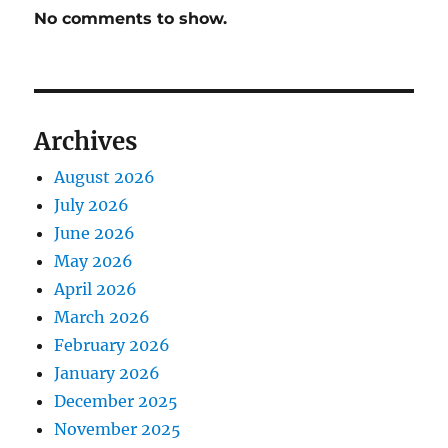
No comments to show.
Archives
August 2026
July 2026
June 2026
May 2026
April 2026
March 2026
February 2026
January 2026
December 2025
November 2025