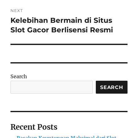
NEXT
Kelebihan Bermain di Situs
Next
post:
Slot Gacor Berlisensi Resmi
Search
SEARCH
Recent Posts