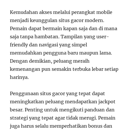
Kemudahan akses melalui perangkat mobile
menjadi keunggulan situs gacor modern.
Pemain dapat bermain kapan saja dan di mana
saja tanpa hambatan. Tampilan yang user-
friendly dan navigasi yang simpel
memudahkan pengguna baru maupun lama.
Dengan demikian, peluang meraih
kemenangan pun semakin terbuka lebar setiap
harinya.
Penggunaan situs gacor yang tepat dapat
meningkatkan peluang mendapatkan jackpot
besar. Penting untuk mengikuti panduan dan
strategi yang tepat agar tidak merugi. Pemain
juga harus selalu memperhatikan bonus dan