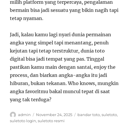
milih platform yang terpercaya, pengalaman
bermain bisa jadi sesuatu yang bikin nagih tapi
tetap nyaman.
Jadi, kalau kamu lagi nyari dunia permainan
angka yang simpel tapi menantang, penuh
kejutan tapi tetap terstruktur, dunia toto
digital bisa jadi tempat yang pas. Tinggal
pastikan kamu main dengan santai, enjoy the
process, dan biarkan angka-angka itu jadi
hiburan, bukan tekanan. Who knows, mungkin
angka favoritmu bakal muncul tepat di saat
yang tak terduga?
Author
Posted
Tags
admin
November 24, 2025
bandar toto
,
suletoto
,
on
suletoto login
,
suletoto resmi