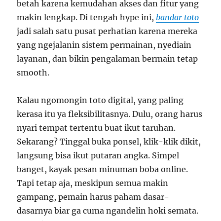
betah karena kemudahan akses dan fitur yang
makin lengkap. Di tengah hype ini,
bandar toto
jadi salah satu pusat perhatian karena mereka
yang ngejalanin sistem permainan, nyediain
layanan, dan bikin pengalaman bermain tetap
smooth.
Kalau ngomongin toto digital, yang paling
kerasa itu ya fleksibilitasnya. Dulu, orang harus
nyari tempat tertentu buat ikut taruhan.
Sekarang? Tinggal buka ponsel, klik-klik dikit,
langsung bisa ikut putaran angka. Simpel
banget, kayak pesan minuman boba online.
Tapi tetap aja, meskipun semua makin
gampang, pemain harus paham dasar-
dasarnya biar ga cuma ngandelin hoki semata.