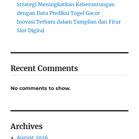
Strategi Meningkatkan Keberuntungan
dengan Data Prediksi Togel Gacor
Inovasi Terbaru dalam Tampilan dan Fitur
Slot Digital
Recent Comments
No comments to show.
Archives
August 2026