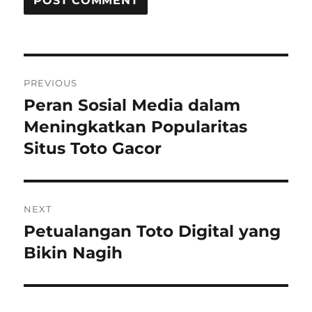
Post
PREVIOUS
navigation
Peran Sosial Media dalam
Previous
post:
Meningkatkan Popularitas
Situs Toto Gacor
NEXT
Petualangan Toto Digital yang
Next
post:
Bikin Nagih