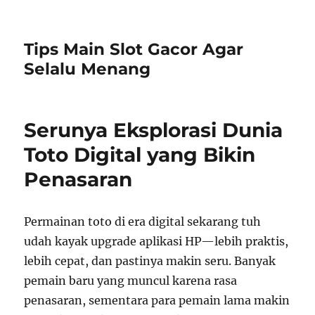
Tips Main Slot Gacor Agar
Selalu Menang
Serunya Eksplorasi Dunia
Toto Digital yang Bikin
Penasaran
Permainan toto di era digital sekarang tuh
udah kayak upgrade aplikasi HP—lebih praktis,
lebih cepat, dan pastinya makin seru. Banyak
pemain baru yang muncul karena rasa
penasaran, sementara para pemain lama makin