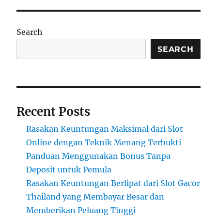
Search
SEARCH
Recent Posts
Rasakan Keuntungan Maksimal dari Slot
Online dengan Teknik Menang Terbukti
Panduan Menggunakan Bonus Tanpa
Deposit untuk Pemula
Rasakan Keuntungan Berlipat dari Slot Gacor
Thailand yang Membayar Besar dan
Memberikan Peluang Tinggi