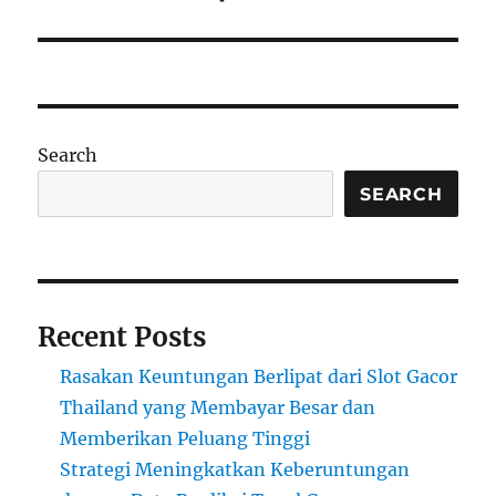
Search
SEARCH
Recent Posts
Rasakan Keuntungan Berlipat dari Slot Gacor
Thailand yang Membayar Besar dan
Memberikan Peluang Tinggi
Strategi Meningkatkan Keberuntungan