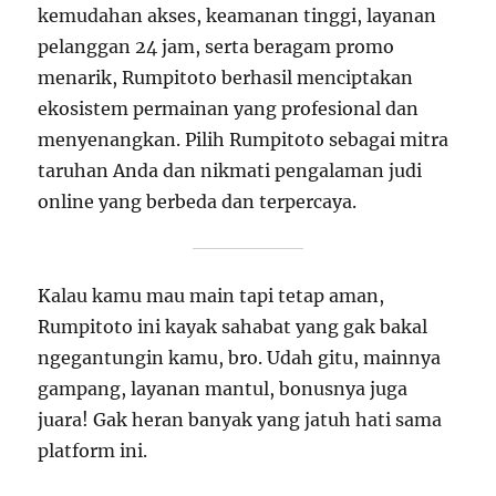
kemudahan akses, keamanan tinggi, layanan
pelanggan 24 jam, serta beragam promo
menarik, Rumpitoto berhasil menciptakan
ekosistem permainan yang profesional dan
menyenangkan. Pilih Rumpitoto sebagai mitra
taruhan Anda dan nikmati pengalaman judi
online yang berbeda dan terpercaya.
Kalau kamu mau main tapi tetap aman,
Rumpitoto ini kayak sahabat yang gak bakal
ngegantungin kamu, bro. Udah gitu, mainnya
gampang, layanan mantul, bonusnya juga
juara! Gak heran banyak yang jatuh hati sama
platform ini.