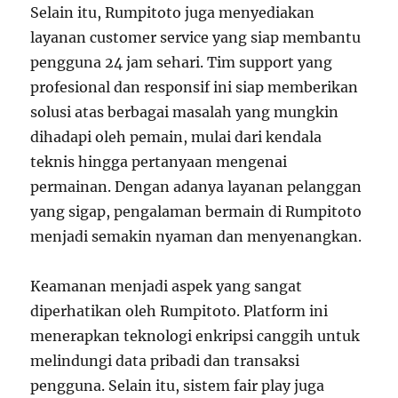
Selain itu, Rumpitoto juga menyediakan
layanan customer service yang siap membantu
pengguna 24 jam sehari. Tim support yang
profesional dan responsif ini siap memberikan
solusi atas berbagai masalah yang mungkin
dihadapi oleh pemain, mulai dari kendala
teknis hingga pertanyaan mengenai
permainan. Dengan adanya layanan pelanggan
yang sigap, pengalaman bermain di Rumpitoto
menjadi semakin nyaman dan menyenangkan.
Keamanan menjadi aspek yang sangat
diperhatikan oleh Rumpitoto. Platform ini
menerapkan teknologi enkripsi canggih untuk
melindungi data pribadi dan transaksi
pengguna. Selain itu, sistem fair play juga