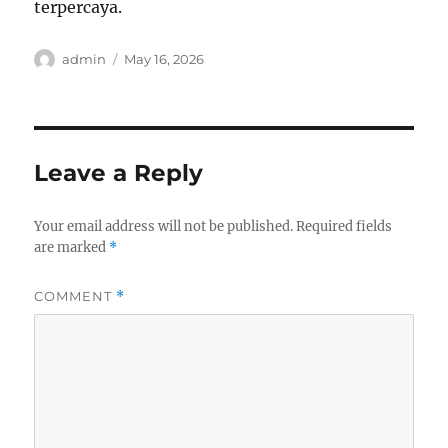
terpercaya.
Author
Posted
admin
May 16, 2026
on
Leave a Reply
Your email address will not be published.
Required fields
are marked
*
COMMENT
*