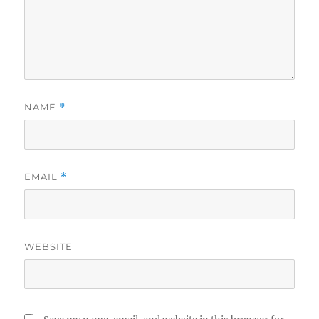
NAME
*
EMAIL
*
WEBSITE