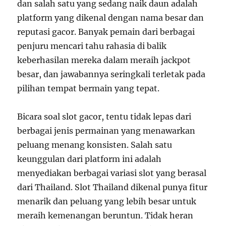
dan salah satu yang sedang naik daun adalah
platform yang dikenal dengan nama besar dan
reputasi gacor. Banyak pemain dari berbagai
penjuru mencari tahu rahasia di balik
keberhasilan mereka dalam meraih jackpot
besar, dan jawabannya seringkali terletak pada
pilihan tempat bermain yang tepat.
Bicara soal slot gacor, tentu tidak lepas dari
berbagai jenis permainan yang menawarkan
peluang menang konsisten. Salah satu
keunggulan dari platform ini adalah
menyediakan berbagai variasi slot yang berasal
dari Thailand. Slot Thailand dikenal punya fitur
menarik dan peluang yang lebih besar untuk
meraih kemenangan beruntun. Tidak heran