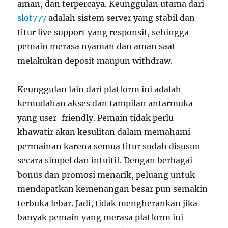
aman, dan terpercaya. Keunggulan utama dari
slot777
adalah sistem server yang stabil dan
fitur live support yang responsif, sehingga
pemain merasa nyaman dan aman saat
melakukan deposit maupun withdraw.
Keunggulan lain dari platform ini adalah
kemudahan akses dan tampilan antarmuka
yang user-friendly. Pemain tidak perlu
khawatir akan kesulitan dalam memahami
permainan karena semua fitur sudah disusun
secara simpel dan intuitif. Dengan berbagai
bonus dan promosi menarik, peluang untuk
mendapatkan kemenangan besar pun semakin
terbuka lebar. Jadi, tidak mengherankan jika
banyak pemain yang merasa platform ini