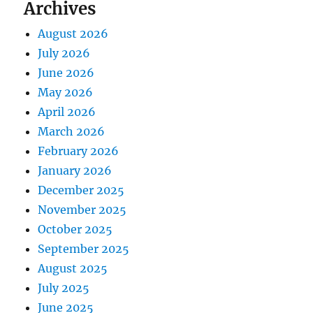
Archives
August 2026
July 2026
June 2026
May 2026
April 2026
March 2026
February 2026
January 2026
December 2025
November 2025
October 2025
September 2025
August 2025
July 2025
June 2025