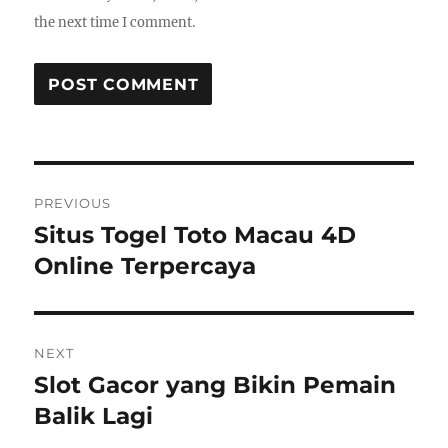
the next time I comment.
Post
PREVIOUS
navigation
Situs Togel Toto Macau 4D
Previous
post:
Online Terpercaya
NEXT
Slot Gacor yang Bikin Pemain
Next
post:
Balik Lagi