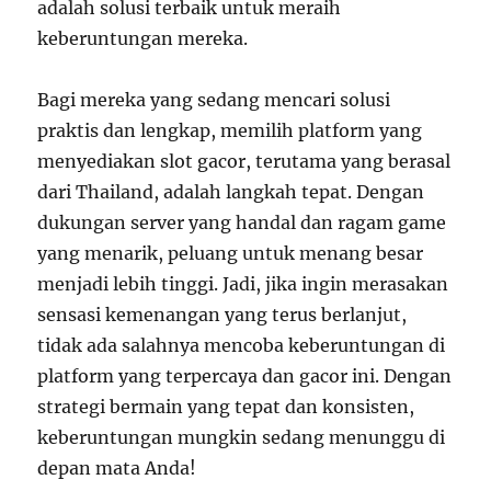
adalah solusi terbaik untuk meraih
keberuntungan mereka.
Bagi mereka yang sedang mencari solusi
praktis dan lengkap, memilih platform yang
menyediakan slot gacor, terutama yang berasal
dari Thailand, adalah langkah tepat. Dengan
dukungan server yang handal dan ragam game
yang menarik, peluang untuk menang besar
menjadi lebih tinggi. Jadi, jika ingin merasakan
sensasi kemenangan yang terus berlanjut,
tidak ada salahnya mencoba keberuntungan di
platform yang terpercaya dan gacor ini. Dengan
strategi bermain yang tepat dan konsisten,
keberuntungan mungkin sedang menunggu di
depan mata Anda!