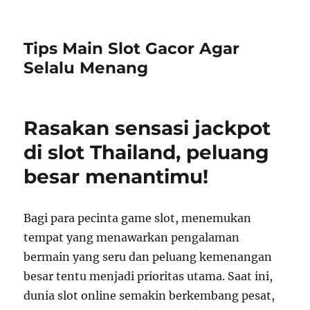
Tips Main Slot Gacor Agar
Selalu Menang
Rasakan sensasi jackpot
di slot Thailand, peluang
besar menantimu!
Bagi para pecinta game slot, menemukan
tempat yang menawarkan pengalaman
bermain yang seru dan peluang kemenangan
besar tentu menjadi prioritas utama. Saat ini,
dunia slot online semakin berkembang pesat,