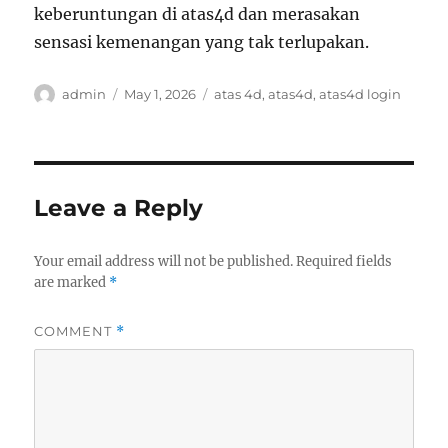
keberuntungan di atas4d dan merasakan
sensasi kemenangan yang tak terlupakan.
Author
Posted
Tags
admin
May 1, 2026
atas 4d
,
atas4d
,
atas4d login
on
Leave a Reply
Your email address will not be published.
Required fields
are marked
*
COMMENT
*