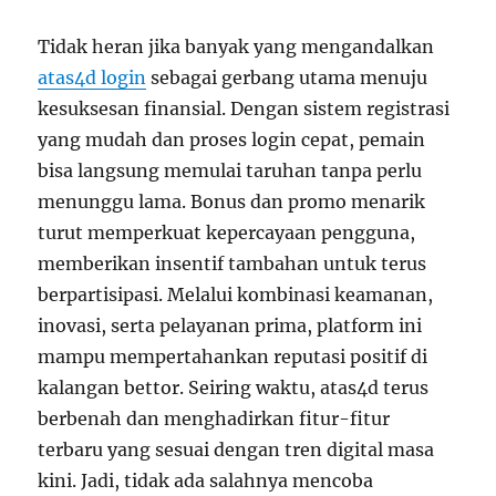
Tidak heran jika banyak yang mengandalkan
atas4d login
sebagai gerbang utama menuju
kesuksesan finansial. Dengan sistem registrasi
yang mudah dan proses login cepat, pemain
bisa langsung memulai taruhan tanpa perlu
menunggu lama. Bonus dan promo menarik
turut memperkuat kepercayaan pengguna,
memberikan insentif tambahan untuk terus
berpartisipasi. Melalui kombinasi keamanan,
inovasi, serta pelayanan prima, platform ini
mampu mempertahankan reputasi positif di
kalangan bettor. Seiring waktu, atas4d terus
berbenah dan menghadirkan fitur-fitur
terbaru yang sesuai dengan tren digital masa
kini. Jadi, tidak ada salahnya mencoba