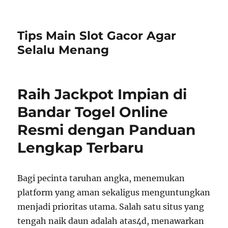
Tips Main Slot Gacor Agar
Selalu Menang
Raih Jackpot Impian di
Bandar Togel Online
Resmi dengan Panduan
Lengkap Terbaru
Bagi pecinta taruhan angka, menemukan
platform yang aman sekaligus menguntungkan
menjadi prioritas utama. Salah satu situs yang
tengah naik daun adalah atas4d, menawarkan