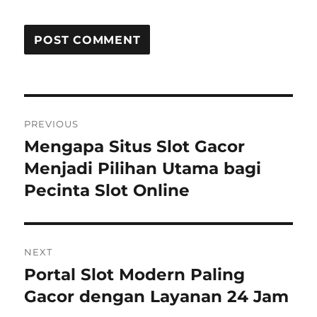
Post
PREVIOUS
navigation
Mengapa Situs Slot Gacor
Previous
post:
Menjadi Pilihan Utama bagi
Pecinta Slot Online
NEXT
Portal Slot Modern Paling
Next
post:
Gacor dengan Layanan 24 Jam