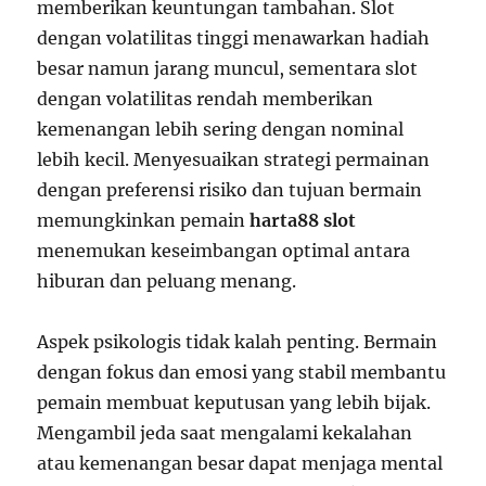
memberikan keuntungan tambahan. Slot
dengan volatilitas tinggi menawarkan hadiah
besar namun jarang muncul, sementara slot
dengan volatilitas rendah memberikan
kemenangan lebih sering dengan nominal
lebih kecil. Menyesuaikan strategi permainan
dengan preferensi risiko dan tujuan bermain
memungkinkan pemain
harta88 slot
menemukan keseimbangan optimal antara
hiburan dan peluang menang.
Aspek psikologis tidak kalah penting. Bermain
dengan fokus dan emosi yang stabil membantu
pemain membuat keputusan yang lebih bijak.
Mengambil jeda saat mengalami kekalahan
atau kemenangan besar dapat menjaga mental