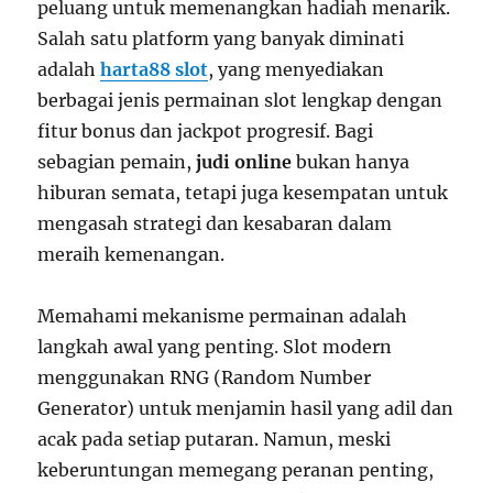
peluang untuk memenangkan hadiah menarik.
Salah satu platform yang banyak diminati
adalah
harta88 slot
, yang menyediakan
berbagai jenis permainan slot lengkap dengan
fitur bonus dan jackpot progresif. Bagi
sebagian pemain,
judi online
bukan hanya
hiburan semata, tetapi juga kesempatan untuk
mengasah strategi dan kesabaran dalam
meraih kemenangan.
Memahami mekanisme permainan adalah
langkah awal yang penting. Slot modern
menggunakan RNG (Random Number
Generator) untuk menjamin hasil yang adil dan
acak pada setiap putaran. Namun, meski
keberuntungan memegang peranan penting,