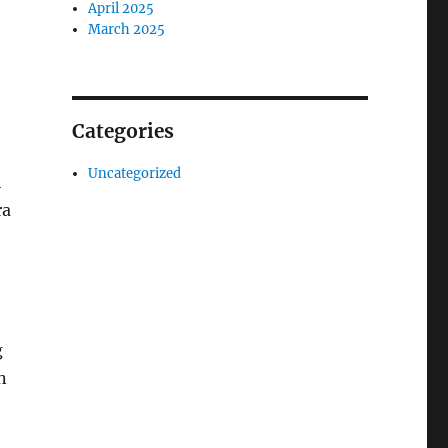
April 2025
March 2025
Categories
Uncategorized
i
ra
g
n