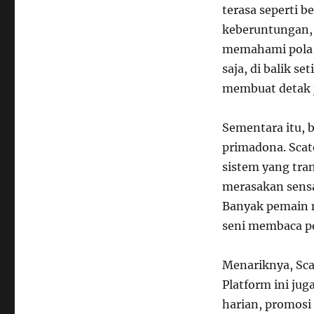
terasa seperti 
keberuntungan,
memahami pola d
saja, di balik s
membuat detak 
Sementara itu, 
primadona. Sca
sistem yang tran
merasakan sensa
Banyak pemain m
seni membaca pe
Menariknya, Sc
Platform ini ju
harian, promosi 