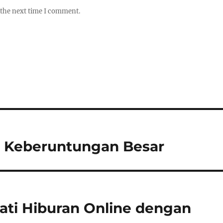
 the next time I comment.
 Keberuntungan Besar
i Hiburan Online dengan