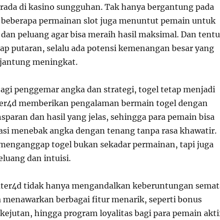
berada di kasino sungguhan. Tak hanya bergantung pada
 beberapa permainan slot juga menuntut pemain untuk
an peluang agar bisa meraih hasil maksimal. Dan tentu
etiap putaran, selalu ada potensi kemenangan besar yang
jantung meningkat.
bagi penggemar angka dan strategi, togel tetap menjadi
ter4d memberikan pengalaman bermain togel dengan
sparan dan hasil yang jelas, sehingga para pemain bisa
si menebak angka dengan tenang tanpa rasa khawatir.
enganggap togel bukan sekadar permainan, tapi juga
luang dan intuisi.
ater4d tidak hanya mengandalkan keberuntungan semat
ga menawarkan berbagai fitur menarik, seperti bonus
kejutan, hingga program loyalitas bagi para pemain aktif