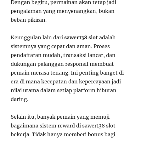
Dengan begitu, permainan akan tetap jadi
pengalaman yang menyenangkan, bukan
beban pikiran.
Keunggulan lain dari
sawer138 slot
adalah
sistemnya yang cepat dan aman. Proses
pendaftaran mudah, transaksi lancar, dan
dukungan pelanggan responsif membuat
pemain merasa tenang. Ini penting banget di
era di mana kecepatan dan kepercayaan jadi
nilai utama dalam setiap platform hiburan
daring.
Selain itu, banyak pemain yang memuji
bagaimana sistem reward di sawer138 slot
bekerja. Tidak hanya memberi bonus bagi