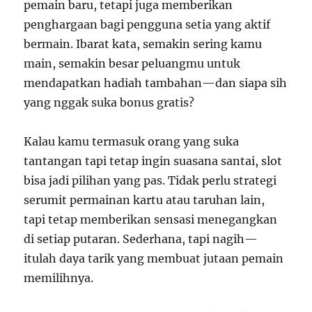
pemain baru, tetapi juga memberikan
penghargaan bagi pengguna setia yang aktif
bermain. Ibarat kata, semakin sering kamu
main, semakin besar peluangmu untuk
mendapatkan hadiah tambahan—dan siapa sih
yang nggak suka bonus gratis?
Kalau kamu termasuk orang yang suka
tantangan tapi tetap ingin suasana santai, slot
bisa jadi pilihan yang pas. Tidak perlu strategi
serumit permainan kartu atau taruhan lain,
tapi tetap memberikan sensasi menegangkan
di setiap putaran. Sederhana, tapi nagih—
itulah daya tarik yang membuat jutaan pemain
memilihnya.