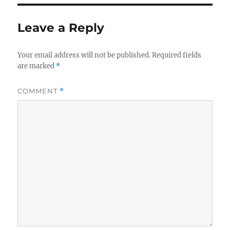
Leave a Reply
Your email address will not be published.
Required fields
are marked
*
COMMENT
*