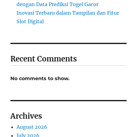
dengan Data Prediksi Togel Gacor
Inovasi Terbaru dalam Tampilan dan Fitur
Slot Digital
Recent Comments
No comments to show.
Archives
August 2026
July 2026