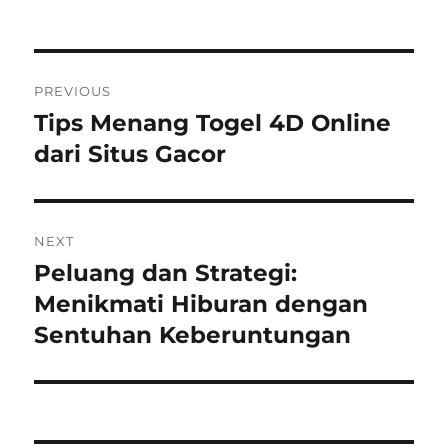
Post
PREVIOUS
navigation
Tips Menang Togel 4D Online
Previous
post:
dari Situs Gacor
NEXT
Peluang dan Strategi:
Next
post:
Menikmati Hiburan dengan
Sentuhan Keberuntungan