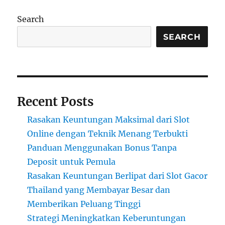
Search
SEARCH
Recent Posts
Rasakan Keuntungan Maksimal dari Slot
Online dengan Teknik Menang Terbukti
Panduan Menggunakan Bonus Tanpa
Deposit untuk Pemula
Rasakan Keuntungan Berlipat dari Slot Gacor
Thailand yang Membayar Besar dan
Memberikan Peluang Tinggi
Strategi Meningkatkan Keberuntungan