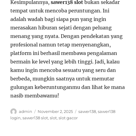
Kesimpulannya,
sawer138 slot
bukan sekadar
tempat untuk mencoba peruntungan. Ini
adalah wadah bagi siapa pun yang ingin
merasakan hiburan sejati dengan peluang
menang yang nyata. Dengan pendekatan yang
profesional namun tetap menyenangkan,
platform ini berhasil membawa pengalaman
bermain ke level yang lebih tinggi. Jadi, kalau
kamu ingin mencoba sesuatu yang seru dan
berbeda, mungkin saatnya untuk memutar
gulungan keberuntunganmu dan lihat ke mana
nasib membawamu!
Author
Posted
Tags
admin
November 2, 2025
sawer138
,
sawer138
on
login
,
sawer138 slot
,
slot
,
slot gacor