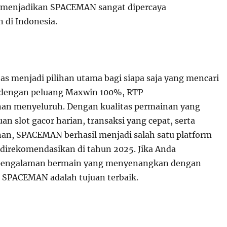
g menjadikan SPACEMAN sangat dipercaya
 di Indonesia.
 menjadi pilihan utama bagi siapa saja yang mencari
ot dengan peluang Maxwin 100%, RTP
anan menyeluruh. Dengan kualitas permainan yang
n slot gacor harian, transaksi yang cepat, serta
n, SPACEMAN berhasil menjadi salah satu platform
g direkomendasikan di tahun 2025. Jika Anda
pengalaman bermain yang menyenangkan dengan
 SPACEMAN adalah tujuan terbaik.