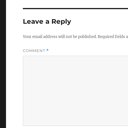
Leave a Reply
Your email address will not be published.
Required fields
COMMENT
*