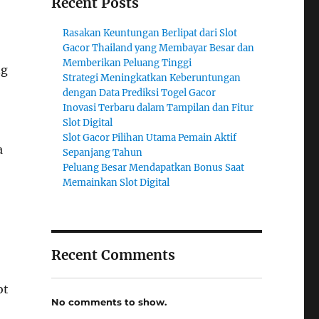
Recent Posts
Rasakan Keuntungan Berlipat dari Slot
Gacor Thailand yang Membayar Besar dan
Memberikan Peluang Tinggi
ng
Strategi Meningkatkan Keberuntungan
dengan Data Prediksi Togel Gacor
Inovasi Terbaru dalam Tampilan dan Fitur
Slot Digital
Slot Gacor Pilihan Utama Pemain Aktif
a
Sepanjang Tahun
Peluang Besar Mendapatkan Bonus Saat
Memainkan Slot Digital
Recent Comments
ot
No comments to show.