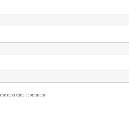
 the next time I comment.