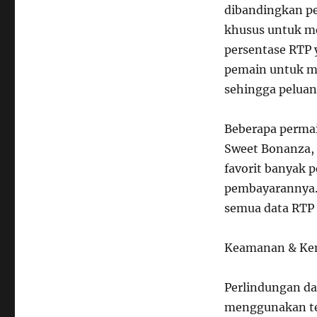
dibandingkan p
khusus untuk me
persentase RTP 
pemain untuk me
sehingga peluan
Beberapa permai
Sweet Bonanza, 
favorit banyak 
pembayarannya.
semua data RTP s
Keamanan & Ken
Perlindungan da
menggunakan tek