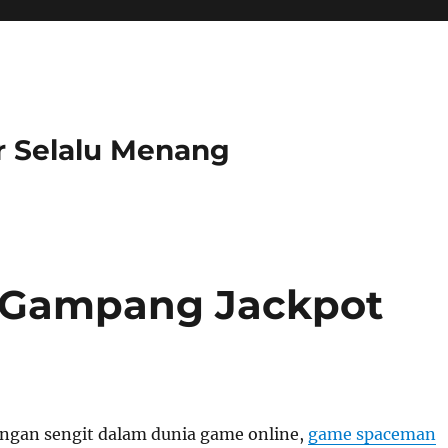
ar Selalu Menang
r Gampang Jackpot
ingan sengit dalam dunia game online,
game spaceman