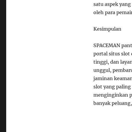
satu aspek yan
oleh para pemain
Kesimpulan
SPACEMAN pantas
portal situs sl
tinggi, dan lay
unggul, pembarua
jaminan keamana
slot yang palin
menginginkan 
banyak peluang,