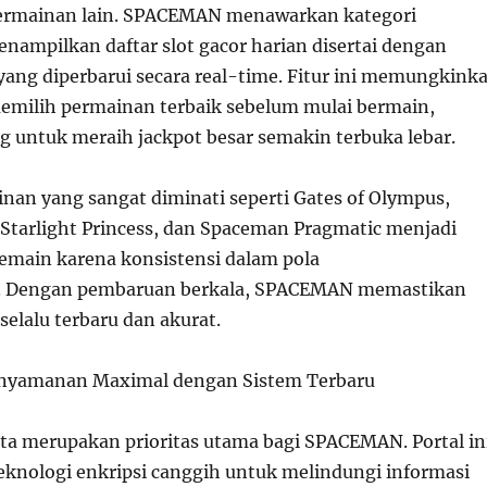
ermainan lain. SPACEMAN menawarkan kategori
nampilkan daftar slot gacor harian disertai dengan
yang diperbarui secara real-time. Fitur ini memungkink
milih permainan terbaik sebelum mulai bermain,
g untuk meraih jackpot besar semakin terbuka lebar.
nan yang sangat diminati seperti Gates of Olympus,
Starlight Princess, dan Spaceman Pragmatic menjadi
pemain karena konsistensi dalam pola
 Dengan pembaruan berkala, SPACEMAN memastikan
elalu terbaru dan akurat.
yamanan Maximal dengan Sistem Terbaru
ta merupakan prioritas utama bagi SPACEMAN. Portal in
nologi enkripsi canggih untuk melindungi informasi