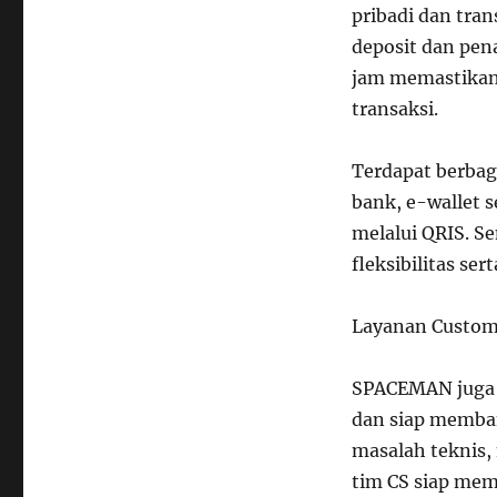
pribadi dan tran
deposit dan pen
jam memastikan
transaksi.
Terdapat berbag
bank, e-wallet 
melalui QRIS. 
fleksibilitas s
Layanan Custome
SPACEMAN juga d
dan siap memban
masalah teknis,
tim CS siap memb