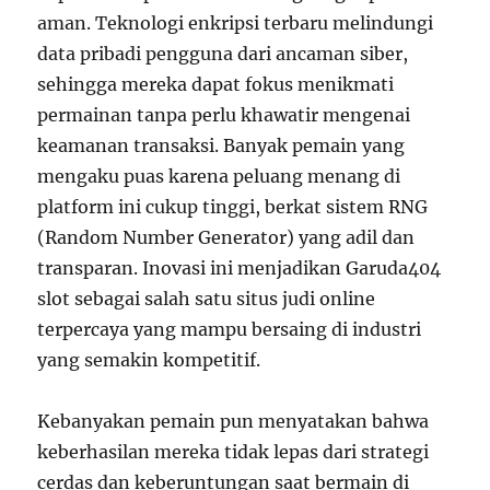
aman. Teknologi enkripsi terbaru melindungi
data pribadi pengguna dari ancaman siber,
sehingga mereka dapat fokus menikmati
permainan tanpa perlu khawatir mengenai
keamanan transaksi. Banyak pemain yang
mengaku puas karena peluang menang di
platform ini cukup tinggi, berkat sistem RNG
(Random Number Generator) yang adil dan
transparan. Inovasi ini menjadikan Garuda404
slot sebagai salah satu situs judi online
terpercaya yang mampu bersaing di industri
yang semakin kompetitif.
Kebanyakan pemain pun menyatakan bahwa
keberhasilan mereka tidak lepas dari strategi
cerdas dan keberuntungan saat bermain di