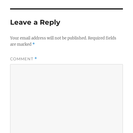
Leave a Reply
Your email address will not be published.
Required fields
are marked
*
COMMENT
*