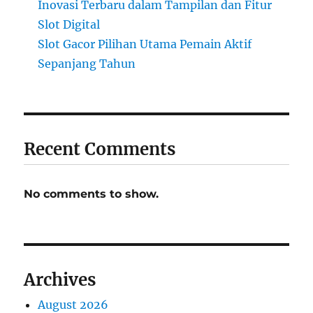
Inovasi Terbaru dalam Tampilan dan Fitur
Slot Digital
Slot Gacor Pilihan Utama Pemain Aktif
Sepanjang Tahun
Recent Comments
No comments to show.
Archives
August 2026