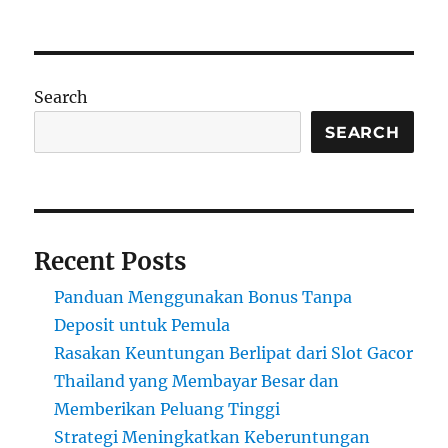
Search
SEARCH
Recent Posts
Panduan Menggunakan Bonus Tanpa
Deposit untuk Pemula
Rasakan Keuntungan Berlipat dari Slot Gacor
Thailand yang Membayar Besar dan
Memberikan Peluang Tinggi
Strategi Meningkatkan Keberuntungan