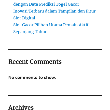
dengan Data Prediksi Togel Gacor
Inovasi Terbaru dalam Tampilan dan Fitur
Slot Digital
Slot Gacor Pilihan Utama Pemain Aktif
Sepanjang Tahun
Recent Comments
No comments to show.
Archives