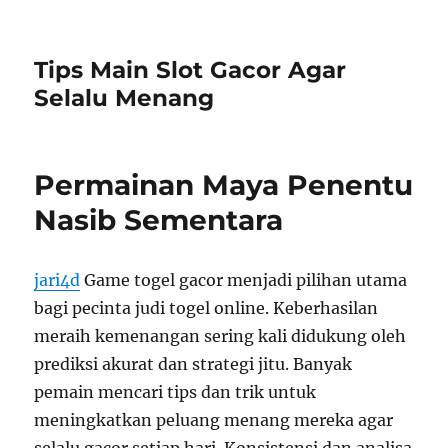
Tips Main Slot Gacor Agar
Selalu Menang
Permainan Maya Penentu
Nasib Sementara
jari4d
Game togel gacor menjadi pilihan utama
bagi pecinta judi togel online. Keberhasilan
meraih kemenangan sering kali didukung oleh
prediksi akurat dan strategi jitu. Banyak
pemain mencari tips dan trik untuk
meningkatkan peluang menang mereka agar