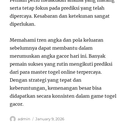
Pemain perlu melakukan analisa yang matang
serta tetap fokus pada prediksi yang telah
dipercaya. Kesabaran dan ketekunan sangat
diperlukan.
Memahami tren angka dan pola keluaran
sebelumnya dapat membantu dalam
merumuskan angka gacor hari ini. Banyak
pemain sukses yang rutin mengikuti prediksi
dari para master togel online terpercaya.
Dengan strategi yang tepat dan
keberuntungan, kemenangan besar bisa
didapatkan secara konsisten dalam game togel
gacor.
Author
Posted
admin
January 9, 2026
on