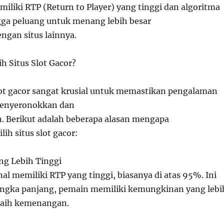
iliki RTP (Return to Player) yang tinggi dan algoritma
ngga peluang untuk menang lebih besar
ngan situs lainnya.
 Situs Slot Gacor?
lot gacor sangat krusial untuk memastikan pengalaman
enyeronokkan dan
 Berikut adalah beberapa alasan mengapa
ih situs slot gacor:
ng Lebih Tinggi
nal memiliki RTP yang tinggi, biasanya di atas 95%. Ini
jangka panjang, pemain memiliki kemungkinan yang lebi
raih kemenangan.