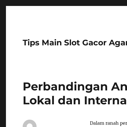
Tips Main Slot Gacor Ag
Perbandingan Ant
Lokal dan Intern
Dalam ranah per