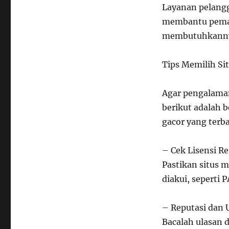
Layanan pelangg
membantu pemai
membutuhkann
Tips Memilih Sit
Agar pengalama
berikut adalah b
gacor yang terba
– Cek Lisensi R
Pastikan situs m
diakui, seperti
– Reputasi dan 
Bacalah ulasan 