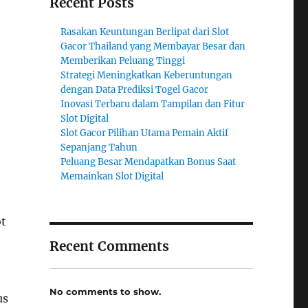
Recent Posts
Rasakan Keuntungan Berlipat dari Slot
Gacor Thailand yang Membayar Besar dan
Memberikan Peluang Tinggi
Strategi Meningkatkan Keberuntungan
dengan Data Prediksi Togel Gacor
Inovasi Terbaru dalam Tampilan dan Fitur
Slot Digital
Slot Gacor Pilihan Utama Pemain Aktif
Sepanjang Tahun
Peluang Besar Mendapatkan Bonus Saat
Memainkan Slot Digital
ot
Recent Comments
No comments to show.
us