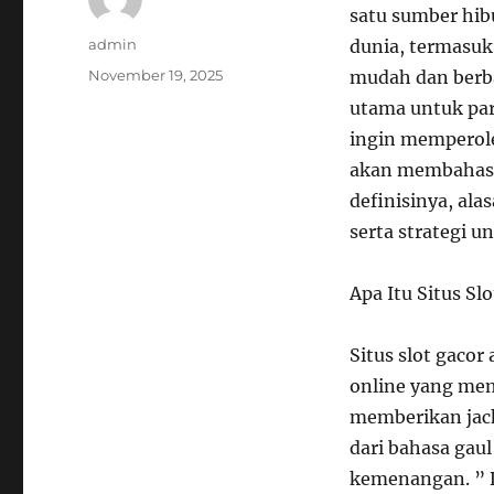
satu sumber hib
Author
admin
dunia, termasuk
Posted
November 19, 2025
mudah dan berbag
on
utama untuk pa
ingin memperole
akan membahas s
definisinya, ala
serta strategi 
Apa Itu Situs Sl
Situs slot gacor
online yang mem
memberikan jack
dari bahasa gau
kemenangan. ” Da