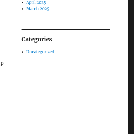
April 2025
March 2025
Categories
Uncategorized
ep
.