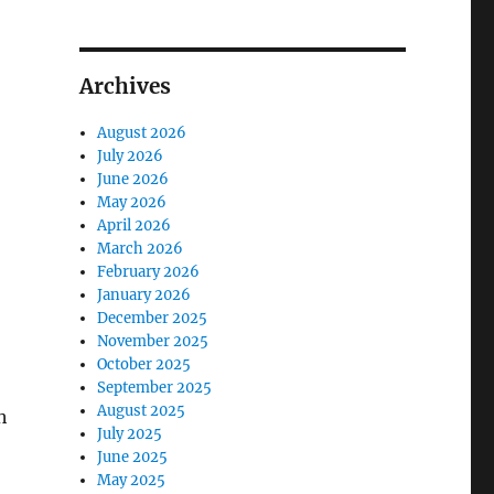
Archives
August 2026
July 2026
June 2026
May 2026
April 2026
March 2026
February 2026
January 2026
December 2025
November 2025
October 2025
September 2025
August 2025
h
July 2025
June 2025
May 2025