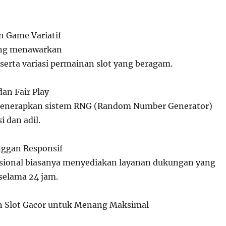
n Game Variatif
yang menawarkan
serta variasi permainan slot yang beragam.
an Fair Play
 menerapkan sistem RNG (Random Number Generator)
i dan adil.
nggan Responsif
esional biasanya menyediakan layanan dukungan yang
selama 24 jam.
n Slot Gacor untuk Menang Maksimal