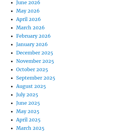
June 2026
May 2026
April 2026
March 2026
February 2026
January 2026
December 2025
November 2025
October 2025
September 2025
August 2025
July 2025
June 2025
May 2025
April 2025
March 2025