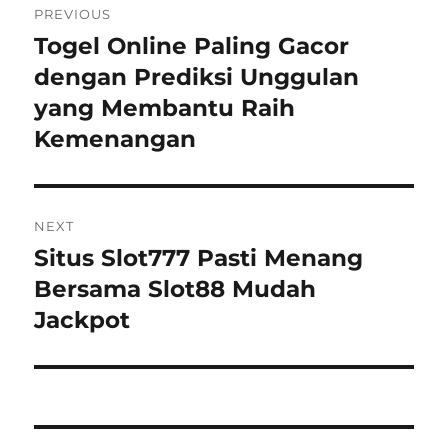
PREVIOUS
navigation
Togel Online Paling Gacor
Previous
post:
dengan Prediksi Unggulan
yang Membantu Raih
Kemenangan
NEXT
Situs Slot777 Pasti Menang
Next
post:
Bersama Slot88 Mudah
Jackpot