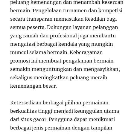
peluang kemenangan dan menambah keseruan
bermain. Pengelolaan turnamen dan kompetisi
secara transparan memastikan keadilan bagi
semua peserta. Dukungan layanan pelanggan
yang ramah dan profesional juga membantu
mengatasi berbagai kendala yang mungkin
muncul selama bermain. Keberagaman
promosi ini membuat pengalaman bermain
semakin menguntungkan dan mengasyikkan,
sekaligus meningkatkan peluang meraih
kemenangan besar.
Ketersediaan berbagai pilihan permainan
berkualitas tinggi menjadi keunggulan utama
dari situs gacor. Pengguna dapat menikmati
berbagai jenis permainan dengan tampilan