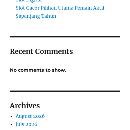
Slot Gacor Pilihan Utama Pemain Aktif
Sepanjang Tahun
Recent Comments
No comments to show.
Archives
August 2026
July 2026