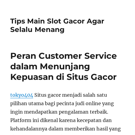
Tips Main Slot Gacor Agar
Selalu Menang
Peran Customer Service
dalam Menunjang
Kepuasan di Situs Gacor
tokyo404
Situs gacor menjadi salah satu
pilihan utama bagi pecinta judi online yang
ingin mendapatkan pengalaman terbaik.
Platform ini dikenal karena kecepatan dan
kehandalannya dalam memberikan hasil yang