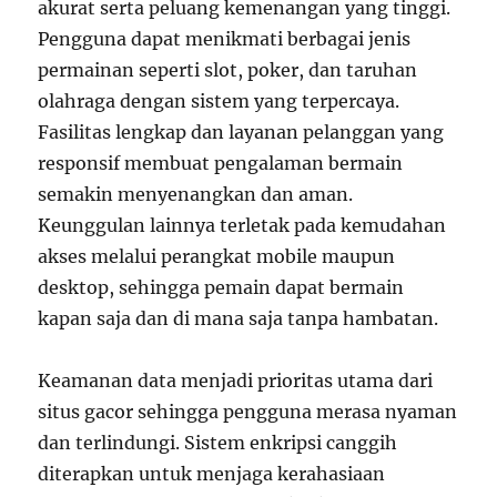
akurat serta peluang kemenangan yang tinggi.
Pengguna dapat menikmati berbagai jenis
permainan seperti slot, poker, dan taruhan
olahraga dengan sistem yang terpercaya.
Fasilitas lengkap dan layanan pelanggan yang
responsif membuat pengalaman bermain
semakin menyenangkan dan aman.
Keunggulan lainnya terletak pada kemudahan
akses melalui perangkat mobile maupun
desktop, sehingga pemain dapat bermain
kapan saja dan di mana saja tanpa hambatan.
Keamanan data menjadi prioritas utama dari
situs gacor sehingga pengguna merasa nyaman
dan terlindungi. Sistem enkripsi canggih
diterapkan untuk menjaga kerahasiaan