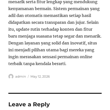
menarik serta fitur lengkap yang mendukung
kenyamanan bermain. Sistem permainan yang
adil dan otomatis memastikan setiap hasil
didapatkan secara transparan dan jujur. Selain
itu, update rutin terhadap konten dan fitur
baru menjaga suasana tetap segar dan menarik.
Dengan layanan yang solid dan inovatif, situs
ini menjadi pilihan utama bagi mereka yang
ingin merasakan sensasi permainan online
terbaik tanpa kendala berarti.
Author
Posted
admin
May 12, 2026
on
Leave a Reply