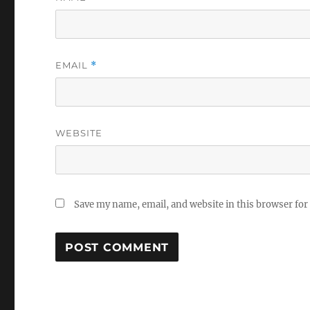
EMAIL
*
WEBSITE
Save my name, email, and website in this browser for