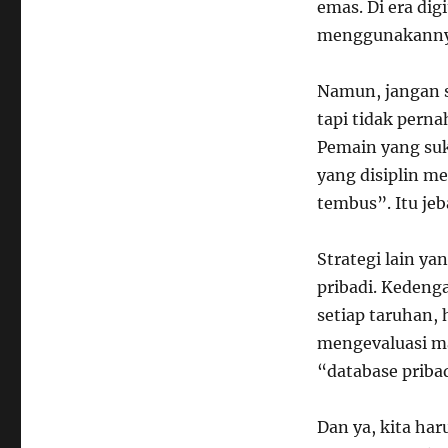
emas. Di era dig
menggunakannya
Namun, jangan 
tapi tidak perna
Pemain yang suk
yang disiplin m
tembus”. Itu je
Strategi lain y
pribadi. Kedeng
setiap taruhan,
mengevaluasi ma
“database priba
Dan ya, kita ha