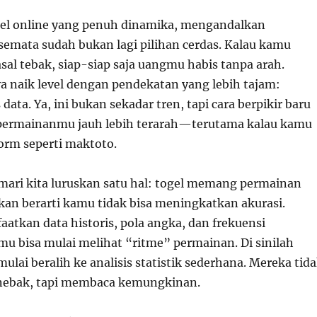
el online yang penuh dinamika, mengandalkan
emata sudah bukan lagi pilihan cerdas. Kalau kamu
sal tebak, siap-siap saja uangmu habis tanpa arah.
a naik level dengan pendekatan yang lebih tajam:
 data. Ya, ini bukan sekadar tren, tapi cara berpikir baru
 permainanmu jauh lebih terarah—terutama kalau kamu
form seperti maktoto.
ari kita luruskan satu hal: togel memang permainan
ukan berarti kamu tidak bisa meningkatkan akurasi.
tkan data historis, pola angka, dan frekuensi
u bisa mulai melihat “ritme” permainan. Di sinilah
lai beralih ke analisis statistik sederhana. Mereka tid
enebak, tapi membaca kemungkinan.