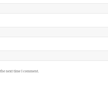
 the next time I comment.