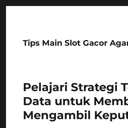
Tips Main Slot Gacor Ag
Pelajari Strategi
Data untuk Mem
Mengambil Keput