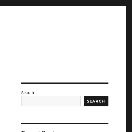
Search
SEARCH