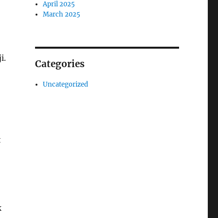
April 2025
March 2025
i.
Categories
Uncategorized
t
k