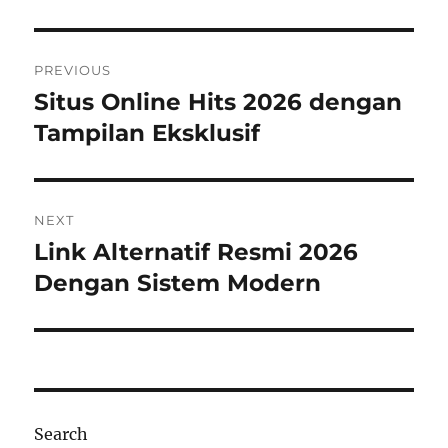
Post
PREVIOUS
navigation
Situs Online Hits 2026 dengan
Previous
post:
Tampilan Eksklusif
NEXT
Link Alternatif Resmi 2026
Next
post:
Dengan Sistem Modern
Search