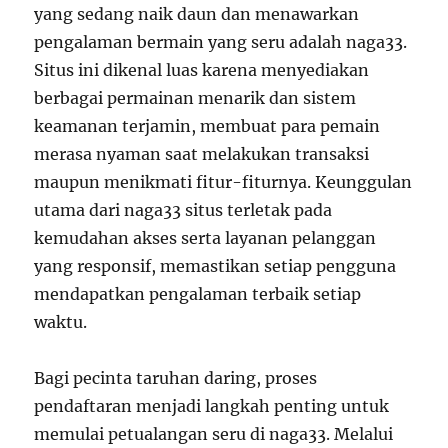
yang sedang naik daun dan menawarkan
pengalaman bermain yang seru adalah naga33.
Situs ini dikenal luas karena menyediakan
berbagai permainan menarik dan sistem
keamanan terjamin, membuat para pemain
merasa nyaman saat melakukan transaksi
maupun menikmati fitur-fiturnya. Keunggulan
utama dari naga33 situs terletak pada
kemudahan akses serta layanan pelanggan
yang responsif, memastikan setiap pengguna
mendapatkan pengalaman terbaik setiap
waktu.
Bagi pecinta taruhan daring, proses
pendaftaran menjadi langkah penting untuk
memulai petualangan seru di naga33. Melalui