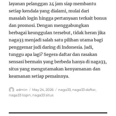
layanan pelanggan 24 jam siap membantu
setiap kendala yang dialami, mulai dari
masalah login hingga pertanyaan terkait bonus
dan promosi. Dengan menggabungkan
berbagai keunggulan tersebut, tidak heran jika
naga33 menjadi salah satu pilihan utama bagi
penggemar judi daring di Indonesia. Jadi,
tunggu apa lagi? Segera daftar dan rasakan
sensasi bermain yang berbeda hanya di naga33,
situs yang mengutamakan kenyamanan dan
keamanan setiap pemainnya.
Author
Posted
Tags
admin
May 24, 2026
naga33
,
naga33 daftar
,
on
naga33 login
,
naga33 situs