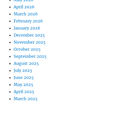
April 2026
March 2026
February 2026
January 2026
December 2025
November 2025
October 2025
September 2025
August 2025
July 2025
June 2025
May 2025
April 2025
March 2025