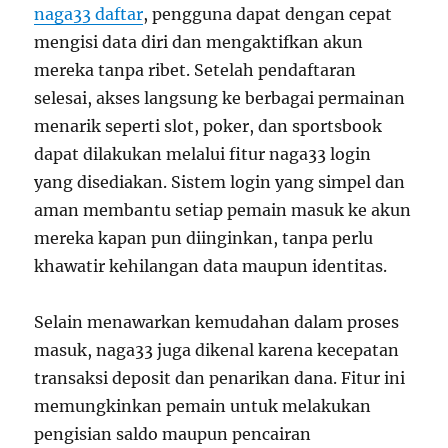
naga33 daftar
, pengguna dapat dengan cepat
mengisi data diri dan mengaktifkan akun
mereka tanpa ribet. Setelah pendaftaran
selesai, akses langsung ke berbagai permainan
menarik seperti slot, poker, dan sportsbook
dapat dilakukan melalui fitur naga33 login
yang disediakan. Sistem login yang simpel dan
aman membantu setiap pemain masuk ke akun
mereka kapan pun diinginkan, tanpa perlu
khawatir kehilangan data maupun identitas.
Selain menawarkan kemudahan dalam proses
masuk, naga33 juga dikenal karena kecepatan
transaksi deposit dan penarikan dana. Fitur ini
memungkinkan pemain untuk melakukan
pengisian saldo maupun pencairan