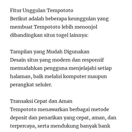
Fitur Unggulan Tempototo
Berikut adalah beberapa keunggulan yang
membuat Tempototo lebih menonjol
dibandingkan situs togel lainnya:
Tampilan yang Mudah Digunakan
Desain situs yang modern dan responsif
memudahkan pengguna menjelajahi setiap
halaman, baik melalui komputer maupun
perangkat seluler.
Transaksi Cepat dan Aman
Tempototo menawarkan berbagai metode
deposit dan penarikan yang cepat, aman, dan
terpercaya, serta mendukung banyak bank