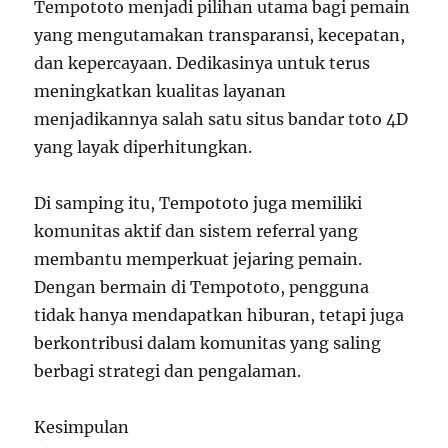
Tempototo menjadi pilihan utama bagi pemain
yang mengutamakan transparansi, kecepatan,
dan kepercayaan. Dedikasinya untuk terus
meningkatkan kualitas layanan
menjadikannya salah satu situs bandar toto 4D
yang layak diperhitungkan.
Di samping itu, Tempototo juga memiliki
komunitas aktif dan sistem referral yang
membantu memperkuat jejaring pemain.
Dengan bermain di Tempototo, pengguna
tidak hanya mendapatkan hiburan, tetapi juga
berkontribusi dalam komunitas yang saling
berbagi strategi dan pengalaman.
Kesimpulan