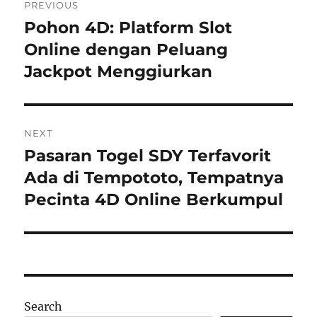
PREVIOUS
navigation
Pohon 4D: Platform Slot
Previous
post:
Online dengan Peluang
Jackpot Menggiurkan
NEXT
Pasaran Togel SDY Terfavorit
Next
post:
Ada di Tempototo, Tempatnya
Pecinta 4D Online Berkumpul
Search