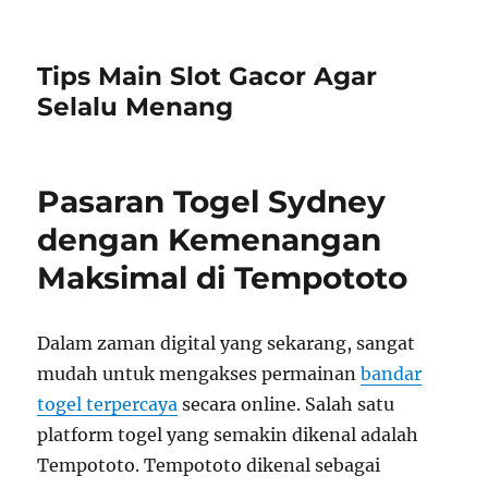
Tips Main Slot Gacor Agar
Selalu Menang
Pasaran Togel Sydney
dengan Kemenangan
Maksimal di Tempototo
Dalam zaman digital yang sekarang, sangat
mudah untuk mengakses permainan
bandar
togel terpercaya
secara online. Salah satu
platform togel yang semakin dikenal adalah
Tempototo. Tempototo dikenal sebagai