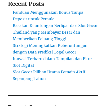
Recent Posts
Panduan Menggunakan Bonus Tanpa
Deposit untuk Pemula
Rasakan Keuntungan Berlipat dari Slot Gacor
Thailand yang Membayar Besar dan
Memberikan Peluang Tinggi
Strategi Meningkatkan Keberuntungan
dengan Data Prediksi Togel Gacor
Inovasi Terbaru dalam Tampilan dan Fitur
Slot Digital
Slot Gacor Pilihan Utama Pemain Aktif
Sepanjang Tahun