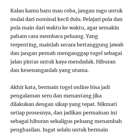
Kalau kamu baru mau coba, jangan ragu untuk
mulai dari nominal kecil dulu. Pelajari pola dan
pola main dari waktu ke waktu, agar semakin
paham cara membaca peluang. Yang
terpenting, mainlah secara bertanggung jawab
dan jangan pernah menganggap togel sebagai
jalan pintas untuk kaya mendadak. Hiburan
dan kesenanganlah yang utama.
Akhir kata, bermain togel online bisa jadi
pengalaman seru dan menantang jika
dilakukan dengan sikap yang tepat. Nikmati
setiap prosesnya, dan jadikan permainan ini
sebagai hiburan sekaligus peluang menambah
penghasilan. Ingat selalu untuk bermain