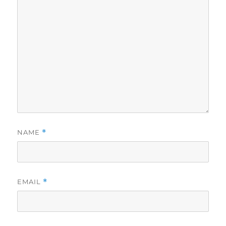
NAME
*
EMAIL
*