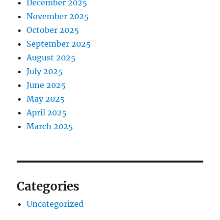
December 2025
November 2025
October 2025
September 2025
August 2025
July 2025
June 2025
May 2025
April 2025
March 2025
Categories
Uncategorized