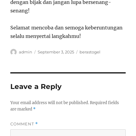
dengan bijak dan jangan lupa bersenang-
senang!
Selamat mencoba dan semoga keberuntungan
selalu menyertai langkahmu!
Author
Posted
Tags
admin
September 3, 2025
berastogel
on
Leave a Reply
Your email address will not be published.
Required fields
are marked
*
COMMENT
*