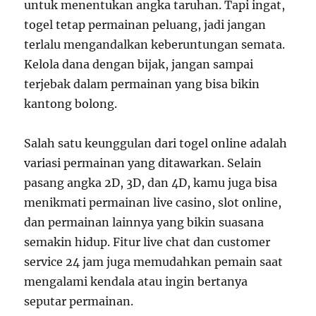
untuk menentukan angka taruhan. Tapi ingat,
togel tetap permainan peluang, jadi jangan
terlalu mengandalkan keberuntungan semata.
Kelola dana dengan bijak, jangan sampai
terjebak dalam permainan yang bisa bikin
kantong bolong.
Salah satu keunggulan dari togel online adalah
variasi permainan yang ditawarkan. Selain
pasang angka 2D, 3D, dan 4D, kamu juga bisa
menikmati permainan live casino, slot online,
dan permainan lainnya yang bikin suasana
semakin hidup. Fitur live chat dan customer
service 24 jam juga memudahkan pemain saat
mengalami kendala atau ingin bertanya
seputar permainan.