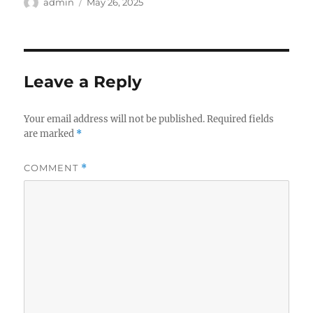
Author
Posted
admin
May 26, 2025
on
Leave a Reply
Your email address will not be published.
Required fields
are marked
*
COMMENT
*