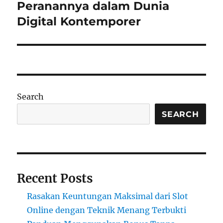
Peranannya dalam Dunia
Digital Kontemporer
Search
SEARCH
Recent Posts
Rasakan Keuntungan Maksimal dari Slot
Online dengan Teknik Menang Terbukti