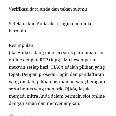
Verifikasi data Anda dan tekan submit.
Setelah akun Anda aktif, login dan mulai
bermain!
Kesimpulan
Jika Anda sedang mencari situs permainan slot
online dengan RTP tinggi dan kesempatan
maxwin setiap hari, OJA89 adalah pilihan yang
tepat. Dengan prosedur login dan pendaftaran
yang mudah, pilihan permainan yang beragam,
serta bonus yang menarik, OJA89 layak
menjadi mitra Anda dalam bermain slot online
dengan aman dan menyenangkan.