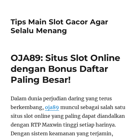
Tips Main Slot Gacor Agar
Selalu Menang
OJA89: Situs Slot Online
dengan Bonus Daftar
Paling Besar!
Dalam dunia perjudian daring yang terus
berkembang,
oja89
muncul sebagai salah satu
situs slot online yang paling dapat diandalkan
dengan RTP Maxwin tinggi setiap harinya.
Dengan sistem keamanan yang terjamin,