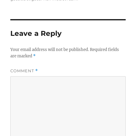
Leave a Reply
Your email address will not be published.
Required fields
are marked
*
COMMENT
*