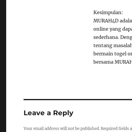
Kesimpulan:
MURAH4D adalah 
online yang dap
sederhana. Denga
tentang masalah
bermain togel o
bersama MURA
Leave a Reply
Your email address will not be published.
Required fields