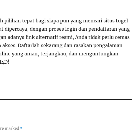
pilihan tepat bagi siapa pun yang mencari situs togel
at dipercaya, dengan proses login dan pendaftaran yang
n adanya link alternatif resmi, Anda tidak perlu cemas
 akses. Daftarlah sekarang dan rasakan pengalaman
nline yang aman, terjangkau, dan menguntungkan
H4D!
 are marked
*