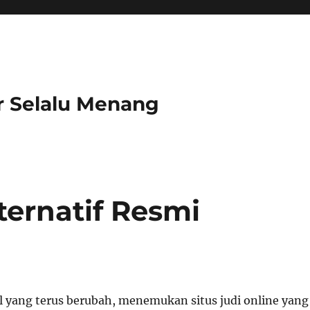
ar Selalu Menang
ternatif Resmi
al yang terus berubah, menemukan situs judi online yang