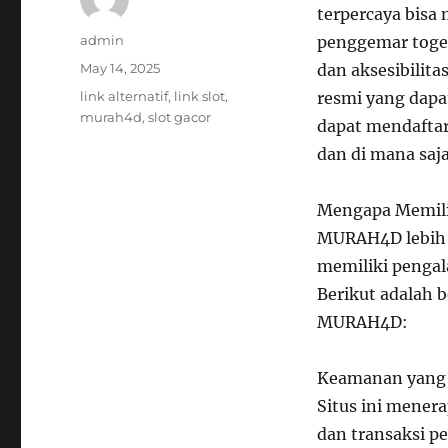
terpercaya bisa
Author
admin
penggemar toge
Posted
May 14, 2025
dan aksesibilita
on
Tags
link alternatif
,
link slot
,
resmi yang dap
murah4d
,
slot gacor
dapat mendafta
dan di mana saja
Mengapa Memi
MURAH4D lebih da
memiliki pengal
Berikut adalah 
MURAH4D:
Keamanan yang 
Situs ini mener
dan transaksi 