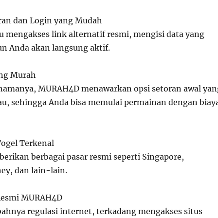
aran dan Login yang Mudah
u mengakses link alternatif resmi, mengisi data yang
un Anda akan langsung aktif.
ang Murah
 namanya, MURAH4D menawarkan opsi setoran awal yan
au, sehingga Anda bisa memulai permainan dengan biay
ogel Terkenal
ikan berbagai pasar resmi seperti Singapore,
y, dan lain-lain.
f Resmi MURAH4D
hnya regulasi internet, terkadang mengakses situs