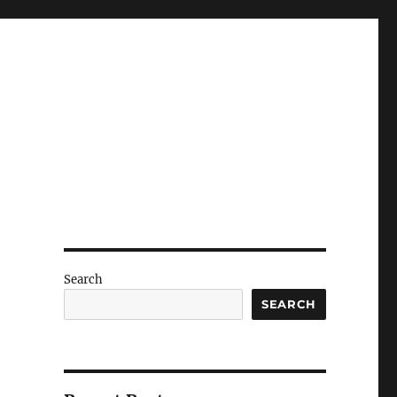
Search
SEARCH