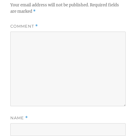
Your email address will not be published.
Required fields
are marked
*
COMMENT
*
NAME
*