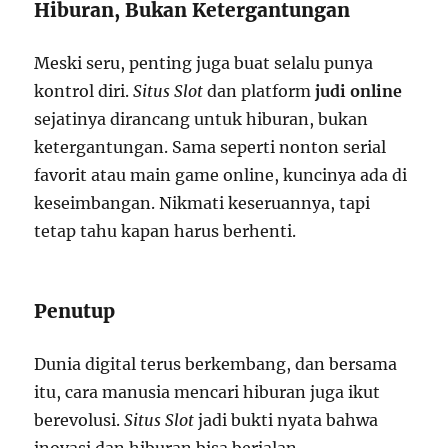
Hiburan, Bukan Ketergantungan
Meski seru, penting juga buat selalu punya
kontrol diri.
Situs Slot
dan platform
judi online
sejatinya dirancang untuk hiburan, bukan
ketergantungan. Sama seperti nonton serial
favorit atau main game online, kuncinya ada di
keseimbangan. Nikmati keseruannya, tapi
tetap tahu kapan harus berhenti.
Penutup
Dunia digital terus berkembang, dan bersama
itu, cara manusia mencari hiburan juga ikut
berevolusi.
Situs Slot
jadi bukti nyata bahwa