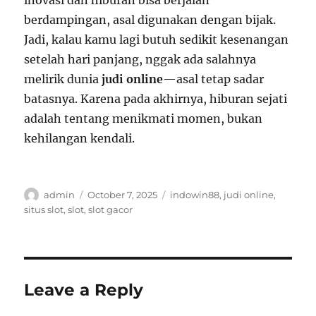
inovasi dan hiburan bisa berjalan
berdampingan, asal digunakan dengan bijak.
Jadi, kalau kamu lagi butuh sedikit kesenangan
setelah hari panjang, nggak ada salahnya
melirik dunia
judi online
—asal tetap sadar
batasnya. Karena pada akhirnya, hiburan sejati
adalah tentang menikmati momen, bukan
kehilangan kendali.
Author
Posted
Tags
admin
October 7, 2025
indowin88
,
judi online
,
on
situs slot
,
slot
,
slot gacor
Leave a Reply