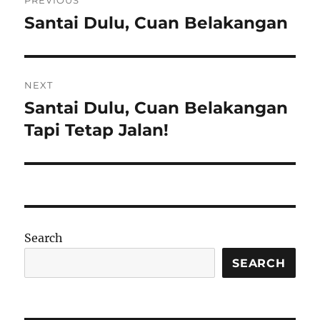
PREVIOUS
navigation
Santai Dulu, Cuan Belakangan
Previous
post:
NEXT
Santai Dulu, Cuan Belakangan
Next
post:
Tapi Tetap Jalan!
Search
SEARCH