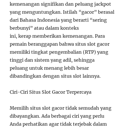
kemenangan signifikan dan peluang jackpot
yang menguntungkan. Istilah “gacor” berasal
dari Bahasa Indonesia yang berarti “sering
berbunyi” atau dalam konteks
ini, kerap memberikan kemenangan. Para
pemain beranggapan bahwa situs slot gacor
memiliki tingkat pengembalian (RTP) yang
tinggi dan sistem yang adil, sehingga
peluang untuk menang lebih besar
dibandingkan dengan situs slot lainnya.
Ciri-Ciri Situs Slot Gacor Terpercaya
Memilih situs slot gacor tidak semudah yang
dibayangkan. Ada berbagai ciri yang perlu
Anda perhatikan agar tidak terjebak dalam