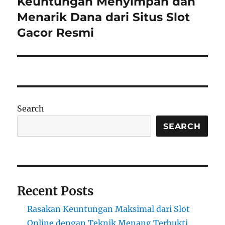
Keuntungan Menyimpan dan
Next
post:
Menarik Dana dari Situs Slot
Gacor Resmi
Search
SEARCH
Recent Posts
Rasakan Keuntungan Maksimal dari Slot
Online dengan Teknik Menang Terbukti