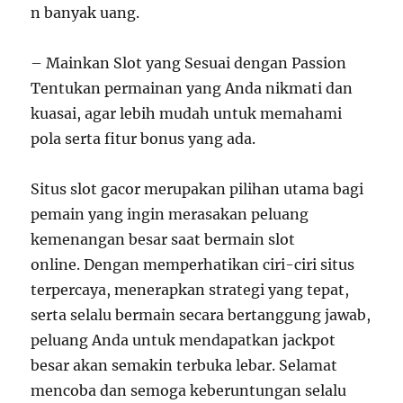
n banyak uang.
– Mainkan Slot yang Sesuai dengan Passion
Tentukan permainan yang Anda nikmati dan
kuasai, agar lebih mudah untuk memahami
pola serta fitur bonus yang ada.
Situs slot gacor merupakan pilihan utama bagi
pemain yang ingin merasakan peluang
kemenangan besar saat bermain slot
online. Dengan memperhatikan ciri-ciri situs
terpercaya, menerapkan strategi yang tepat,
serta selalu bermain secara bertanggung jawab,
peluang Anda untuk mendapatkan jackpot
besar akan semakin terbuka lebar. Selamat
mencoba dan semoga keberuntungan selalu