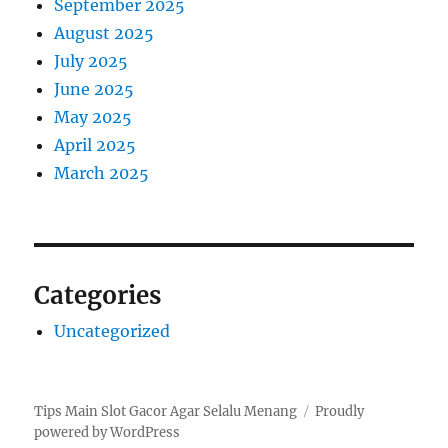
September 2025
August 2025
July 2025
June 2025
May 2025
April 2025
March 2025
Categories
Uncategorized
Tips Main Slot Gacor Agar Selalu Menang
Proudly
powered by WordPress