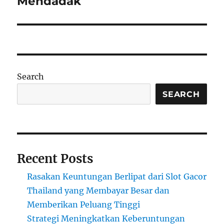
Mendadak
Search
SEARCH
Recent Posts
Rasakan Keuntungan Berlipat dari Slot Gacor
Thailand yang Membayar Besar dan
Memberikan Peluang Tinggi
Strategi Meningkatkan Keberuntungan