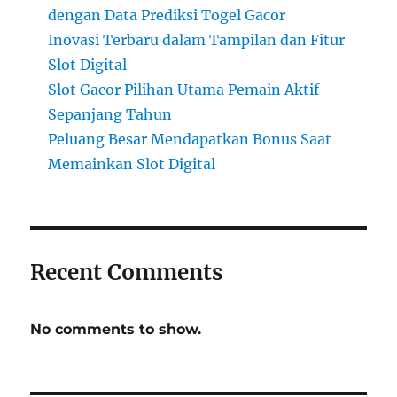
dengan Data Prediksi Togel Gacor
Inovasi Terbaru dalam Tampilan dan Fitur
Slot Digital
Slot Gacor Pilihan Utama Pemain Aktif
Sepanjang Tahun
Peluang Besar Mendapatkan Bonus Saat
Memainkan Slot Digital
Recent Comments
No comments to show.