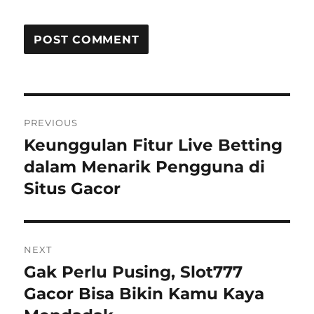
Post
PREVIOUS
navigation
Keunggulan Fitur Live Betting
Previous
post:
dalam Menarik Pengguna di
Situs Gacor
NEXT
Gak Perlu Pusing, Slot777
Next
post:
Gacor Bisa Bikin Kamu Kaya