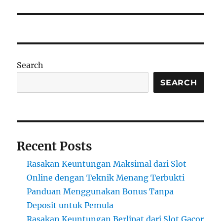
Search
SEARCH
Recent Posts
Rasakan Keuntungan Maksimal dari Slot
Online dengan Teknik Menang Terbukti
Panduan Menggunakan Bonus Tanpa
Deposit untuk Pemula
Rasakan Keuntungan Berlipat dari Slot Gacor