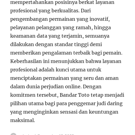
mempertahankan posisinya berkat layanan
profesional yang berkualitas. Dari
pengembangan permainan yang inovatif,
pelayanan pelanggan yang ramah, hingga
keamanan data yang terjamin, semuanya
dilakukan dengan standar tinggi demi
memberikan pengalaman terbaik bagi pemain.
Keberhasilan ini menunjukkan bahwa layanan
profesional adalah kunci utama untuk
menciptakan permainan yang seru dan aman
dalam dunia perjudian online. Dengan
komitmen tersebut, Bandar Toto tetap menjadi
pilihan utama bagi para penggemar judi daring
yang menginginkan sensasi dan keuntungan
maksimal.