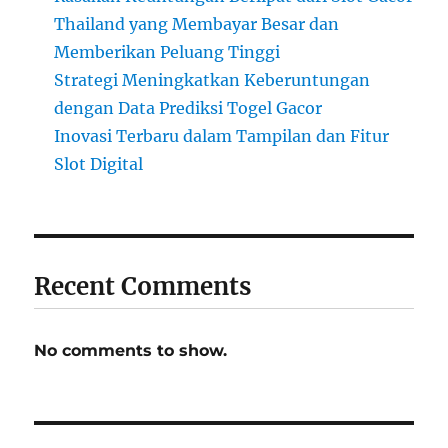
Thailand yang Membayar Besar dan
Memberikan Peluang Tinggi
Strategi Meningkatkan Keberuntungan
dengan Data Prediksi Togel Gacor
Inovasi Terbaru dalam Tampilan dan Fitur
Slot Digital
Recent Comments
No comments to show.