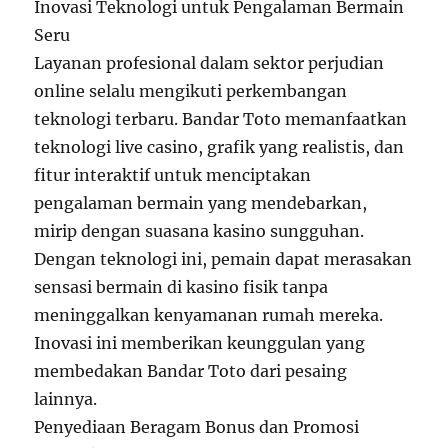
Inovasi Teknologi untuk Pengalaman Bermain
Seru
Layanan profesional dalam sektor perjudian
online selalu mengikuti perkembangan
teknologi terbaru. Bandar Toto memanfaatkan
teknologi live casino, grafik yang realistis, dan
fitur interaktif untuk menciptakan
pengalaman bermain yang mendebarkan,
mirip dengan suasana kasino sungguhan.
Dengan teknologi ini, pemain dapat merasakan
sensasi bermain di kasino fisik tanpa
meninggalkan kenyamanan rumah mereka.
Inovasi ini memberikan keunggulan yang
membedakan Bandar Toto dari pesaing
lainnya.
Penyediaan Beragam Bonus dan Promosi