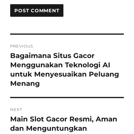
Post
PREVIOUS
navigation
Bagaimana Situs Gacor
Previous
post:
Menggunakan Teknologi AI
untuk Menyesuaikan Peluang
Menang
NEXT
Main Slot Gacor Resmi, Aman
Next
post:
dan Menguntungkan