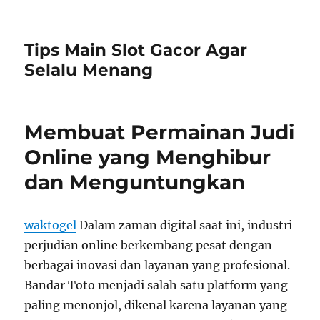
Tips Main Slot Gacor Agar
Selalu Menang
Membuat Permainan Judi
Online yang Menghibur
dan Menguntungkan
waktogel
Dalam zaman digital saat ini, industri
perjudian online berkembang pesat dengan
berbagai inovasi dan layanan yang profesional.
Bandar Toto menjadi salah satu platform yang
paling menonjol, dikenal karena layanan yang