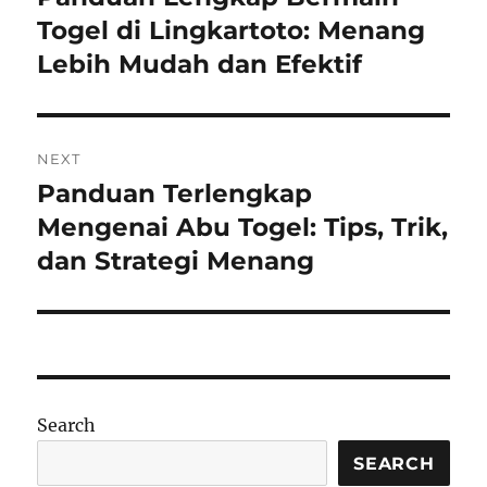
post:
Togel di Lingkartoto: Menang
Lebih Mudah dan Efektif
NEXT
Panduan Terlengkap
Next
post:
Mengenai Abu Togel: Tips, Trik,
dan Strategi Menang
Search
SEARCH