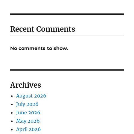
Recent Comments
No comments to show.
Archives
August 2026
July 2026
June 2026
May 2026
April 2026