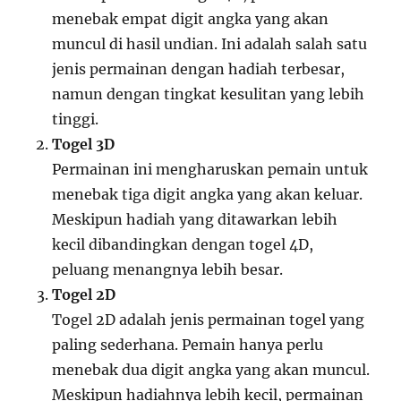
menebak empat digit angka yang akan
muncul di hasil undian. Ini adalah salah satu
jenis permainan dengan hadiah terbesar,
namun dengan tingkat kesulitan yang lebih
tinggi.
Togel 3D
Permainan ini mengharuskan pemain untuk
menebak tiga digit angka yang akan keluar.
Meskipun hadiah yang ditawarkan lebih
kecil dibandingkan dengan togel 4D,
peluang menangnya lebih besar.
Togel 2D
Togel 2D adalah jenis permainan togel yang
paling sederhana. Pemain hanya perlu
menebak dua digit angka yang akan muncul.
Meskipun hadiahnya lebih kecil, permainan