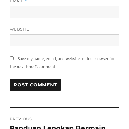
EMAIL
*
WEBSITE
Save my name, email, and website in this browser for
the next time I comment.
Post
PREVIOUS
navigation
Panduan Lengkap Bermain
Previous