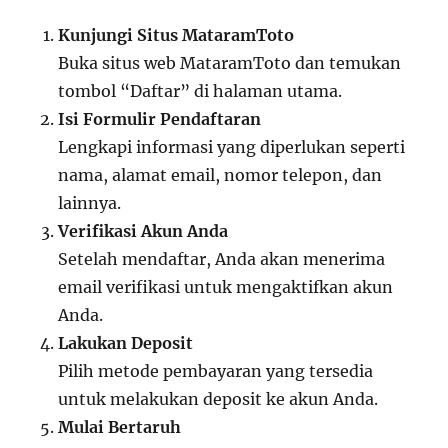
Kunjungi Situs MataramToto
Buka situs web MataramToto dan temukan
tombol “Daftar” di halaman utama.
Isi Formulir Pendaftaran
Lengkapi informasi yang diperlukan seperti
nama, alamat email, nomor telepon, dan
lainnya.
Verifikasi Akun Anda
Setelah mendaftar, Anda akan menerima
email verifikasi untuk mengaktifkan akun
Anda.
Lakukan Deposit
Pilih metode pembayaran yang tersedia
untuk melakukan deposit ke akun Anda.
Mulai Bertaruh