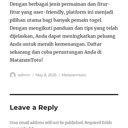
Dengan berbagai jenis permainan dan fitur-
fitur yang user-friendly, platform ini menjadi
pilihan utama bagi banyak pemain togel.
Dengan mengikuti panduan dan tips yang telah
dijelaskan, Anda dapat meningkatkan peluang
Anda untuk meraih kemenangan. Daftar
sekarang dan coba peruntungan Anda di
MataramToto!
Author
Posted
Tags
admin
May 8, 2025
Mataramtoto
on
Leave a Reply
Your email address will not be published.
Required fields