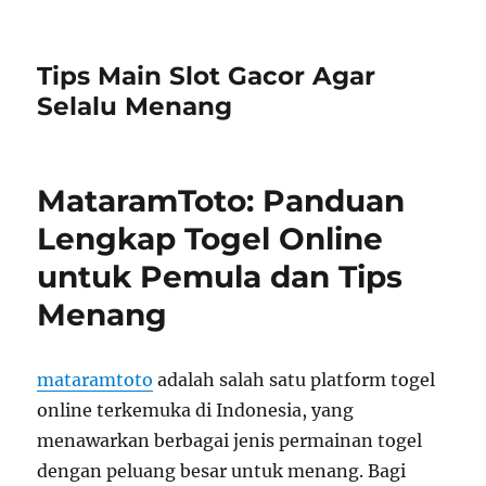
Tips Main Slot Gacor Agar
Selalu Menang
MataramToto: Panduan
Lengkap Togel Online
untuk Pemula dan Tips
Menang
mataramtoto
adalah salah satu platform togel
online terkemuka di Indonesia, yang
menawarkan berbagai jenis permainan togel
dengan peluang besar untuk menang. Bagi