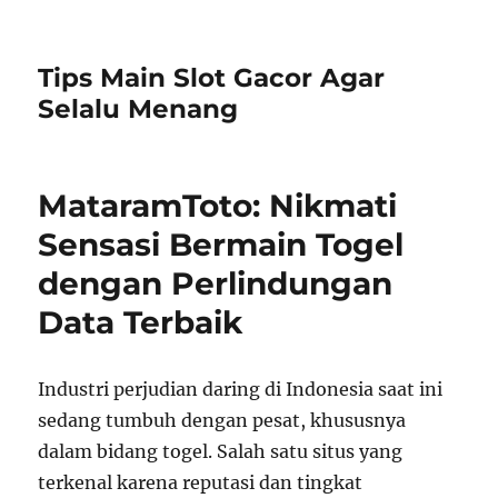
Tips Main Slot Gacor Agar
Selalu Menang
MataramToto: Nikmati
Sensasi Bermain Togel
dengan Perlindungan
Data Terbaik
Industri perjudian daring di Indonesia saat ini
sedang tumbuh dengan pesat, khususnya
dalam bidang togel. Salah satu situs yang
terkenal karena reputasi dan tingkat