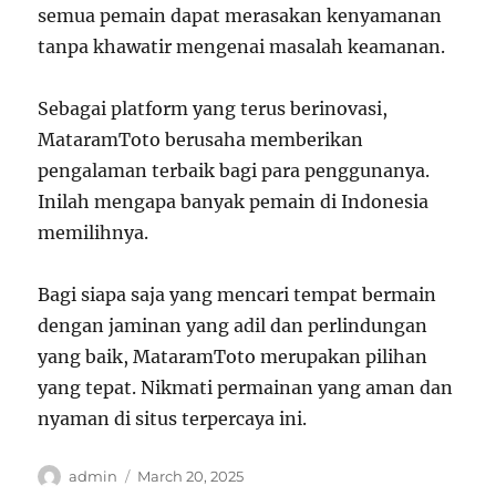
semua pemain dapat merasakan kenyamanan
tanpa khawatir mengenai masalah keamanan.
Sebagai platform yang terus berinovasi,
MataramToto berusaha memberikan
pengalaman terbaik bagi para penggunanya.
Inilah mengapa banyak pemain di Indonesia
memilihnya.
Bagi siapa saja yang mencari tempat bermain
dengan jaminan yang adil dan perlindungan
yang baik, MataramToto merupakan pilihan
yang tepat. Nikmati permainan yang aman dan
nyaman di situs terpercaya ini.
Author
Posted
admin
March 20, 2025