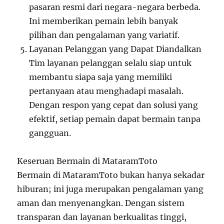
pasaran resmi dari negara-negara berbeda.
Ini memberikan pemain lebih banyak
pilihan dan pengalaman yang variatif.
Layanan Pelanggan yang Dapat Diandalkan
Tim layanan pelanggan selalu siap untuk
membantu siapa saja yang memiliki
pertanyaan atau menghadapi masalah.
Dengan respon yang cepat dan solusi yang
efektif, setiap pemain dapat bermain tanpa
gangguan.
Keseruan Bermain di MataramToto
Bermain di MataramToto bukan hanya sekadar
hiburan; ini juga merupakan pengalaman yang
aman dan menyenangkan. Dengan sistem
transparan dan layanan berkualitas tinggi,