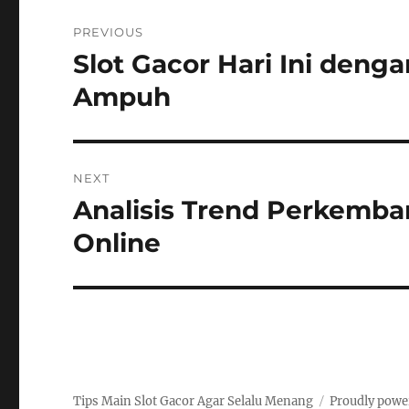
Post
PREVIOUS
navigation
Slot Gacor Hari Ini deng
Previous
post:
Ampuh
NEXT
Analisis Trend Perkemban
Next
post:
Online
Tips Main Slot Gacor Agar Selalu Menang
Proudly powe