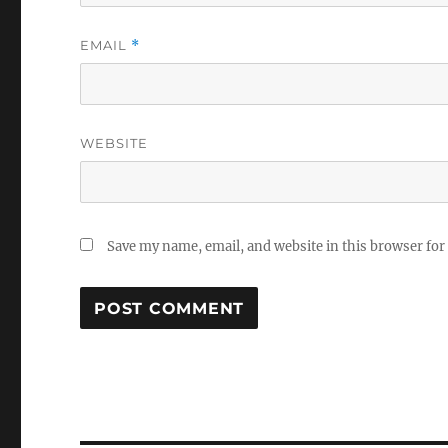
EMAIL
*
WEBSITE
Save my name, email, and website in this browser for