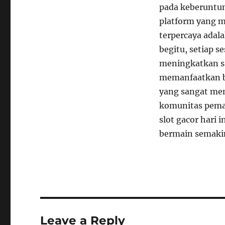
pada keberuntung
platform yang me
terpercaya ada
begitu, setiap 
meningkatkan sa
memanfaatkan b
yang sangat mem
komunitas pemai
slot gacor hari
bermain semak
Leave a Reply