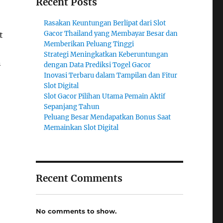
Recent Posts
Rasakan Keuntungan Berlipat dari Slot
Gacor Thailand yang Membayar Besar dan
t
Memberikan Peluang Tinggi
Strategi Meningkatkan Keberuntungan
n
dengan Data Prediksi Togel Gacor
Inovasi Terbaru dalam Tampilan dan Fitur
Slot Digital
Slot Gacor Pilihan Utama Pemain Aktif
Sepanjang Tahun
Peluang Besar Mendapatkan Bonus Saat
Memainkan Slot Digital
Recent Comments
No comments to show.