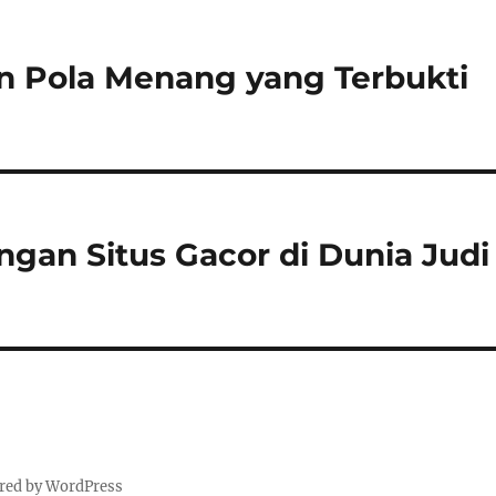
an Pola Menang yang Terbukti
gan Situs Gacor di Dunia Judi
red by WordPress