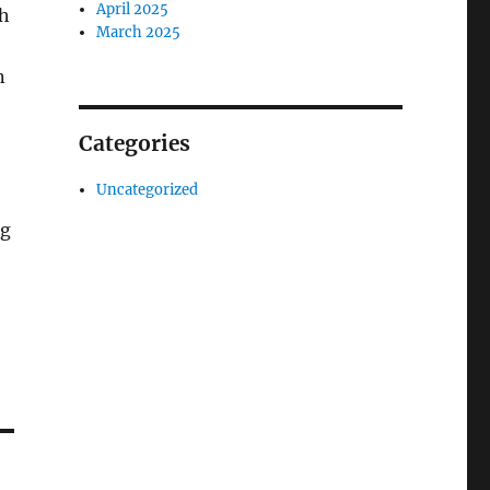
April 2025
ih
March 2025
n
Categories
Uncategorized
ng