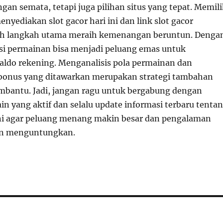
an semata, tetapi juga pilihan situs yang tepat. Memil
nyediakan slot gacor hari ini dan link slot gacor
lah langkah utama meraih kemenangan beruntun. Denga
sesi permainan bisa menjadi peluang emas untuk
ldo rekening. Menganalisis pola permainan dan
onus yang ditawarkan merupakan strategi tambahan
bantu. Jadi, jangan ragu untuk bergabung dengan
n yang aktif dan selalu update informasi terbaru tenta
 ini agar peluang menang makin besar dan pengalaman
in menguntungkan.