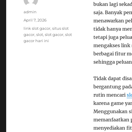
bukan lagi seka
Author
admin
saja. Banyak pe
Posted
April 7, 2026
menawarkan pelu
on
Tags
link slot gacor
,
situs slot
tidak hanya me
gacor
,
slot
,
slot gacor
,
slot
tetapi juga pelu
gacor hari ini
mengakses link s
berbagai fitur m
sehingga peluan
Tidak dapat dis
bergantung pada
rutin mencari
sl
karena game yan
Menggunakan si
memanfaatkan pe
menyediakan fi