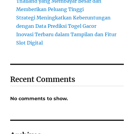
Thailand yang Membayar Besar dan
Memberikan Peluang Tinggi
Strategi Meningkatkan Keberuntungan
dengan Data Prediksi Togel Gacor
Inovasi Terbaru dalam Tampilan dan Fitur
Slot Digital
Recent Comments
No comments to show.