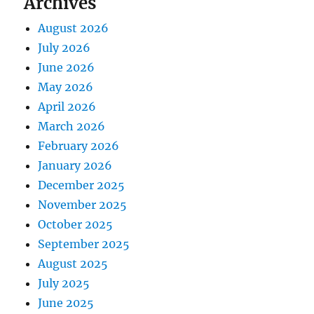
Archives
August 2026
July 2026
June 2026
May 2026
April 2026
March 2026
February 2026
January 2026
December 2025
November 2025
October 2025
September 2025
August 2025
July 2025
June 2025