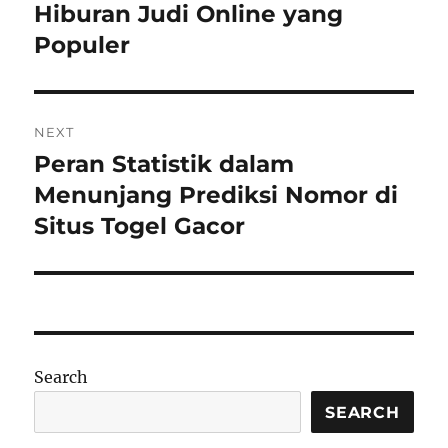
post:
Hiburan Judi Online yang
Populer
NEXT
Peran Statistik dalam
Next
post:
Menunjang Prediksi Nomor di
Situs Togel Gacor
Search
SEARCH