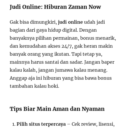
Judi Online: Hiburan Zaman Now
Gak bisa dimungkiri,
judi online
udah jadi
bagian dari gaya hidup digital. Dengan
banyaknya pilihan permainan, bonus menarik,
dan kemudahan akses 24/7, gak heran makin
banyak orang yang ikutan. Tapi tetap ya,
mainnya harus santai dan sadar. Jangan baper
kalau kalah, jangan jumawa kalau menang.
Anggap aja ini hiburan yang bisa bawa bonus
tambahan kalau hoki.
Tips Biar Main Aman dan Nyaman
Pilih situs terpercaya
– Cek review, lisensi,