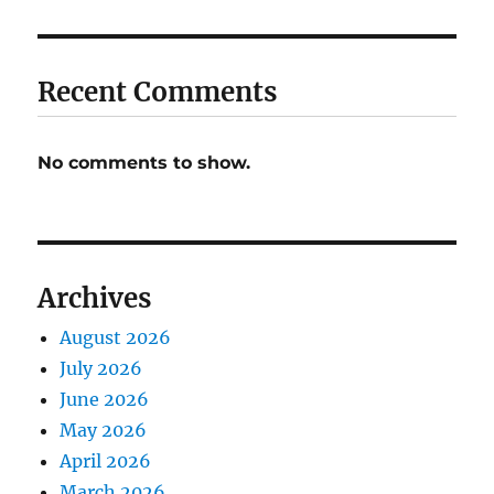
Recent Comments
No comments to show.
Archives
August 2026
July 2026
June 2026
May 2026
April 2026
March 2026