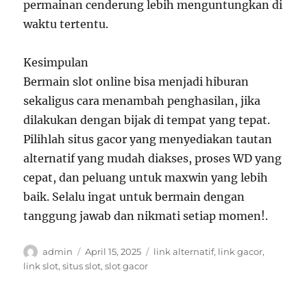
permainan cenderung lebih menguntungkan di
waktu tertentu.
Kesimpulan
Bermain slot online bisa menjadi hiburan
sekaligus cara menambah penghasilan, jika
dilakukan dengan bijak di tempat yang tepat.
Pilihlah situs gacor yang menyediakan tautan
alternatif yang mudah diakses, proses WD yang
cepat, dan peluang untuk maxwin yang lebih
baik. Selalu ingat untuk bermain dengan
tanggung jawab dan nikmati setiap momen!.
Author
Posted
Tags
admin
April 15, 2025
link alternatif
,
link gacor
,
on
link slot
,
situs slot
,
slot gacor