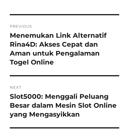
Post
PREVIOUS
navigation
Menemukan Link Alternatif
Previous
post:
Rina4D: Akses Cepat dan
Aman untuk Pengalaman
Togel Online
NEXT
Slot5000: Menggali Peluang
Next
post:
Besar dalam Mesin Slot Online
yang Mengasyikkan