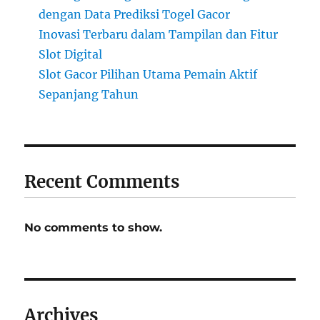
dengan Data Prediksi Togel Gacor
Inovasi Terbaru dalam Tampilan dan Fitur
Slot Digital
Slot Gacor Pilihan Utama Pemain Aktif
Sepanjang Tahun
Recent Comments
No comments to show.
Archives