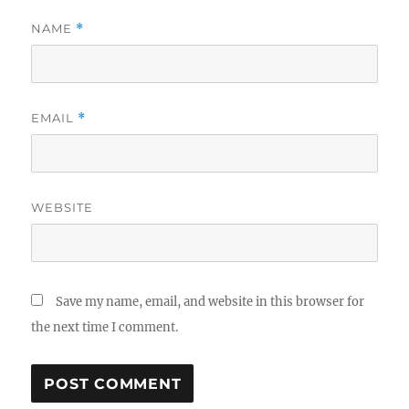
NAME
*
EMAIL
*
WEBSITE
Save my name, email, and website in this browser for
the next time I comment.