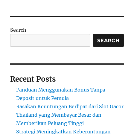
Search
SEARCH
Recent Posts
Panduan Menggunakan Bonus Tanpa
Deposit untuk Pemula
Rasakan Keuntungan Berlipat dari Slot Gacor
Thailand yang Membayar Besar dan
Memberikan Peluang Tinggi
Strategi Meningkatkan Keberuntungan