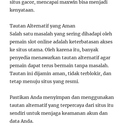
situs gacor, mencapai maxwin bisa menjadi
kenyataan.
Tautan Alternatif yang Aman
Salah satu masalah yang sering dihadapi oleh
pemain slot online adalah keterbatasan akses
ke situs utama. Oleh karena itu, banyak
penyedia menawarkan tautan alternatif agar
pemain dapat terus bermain tanpa masalah.
Tautan ini dijamin aman, tidak terblokir, dan
tetap menuju situs yang resmi.
Pastikan Anda menyimpan dan menggunakan
tautan alternatif yang terpercaya dari situs itu
sendiri untuk menjaga keamanan akun dan
data Anda.