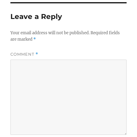
Leave a Reply
Your email address will not be published.
Required fields
are marked
*
COMMENT
*