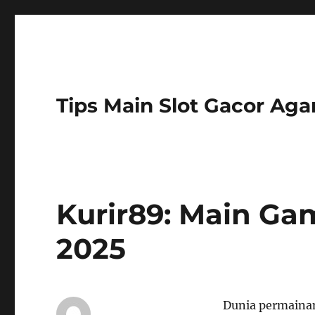
Tips Main Slot Gacor Ag
Kurir89: Main Ga
2025
Dunia permainan