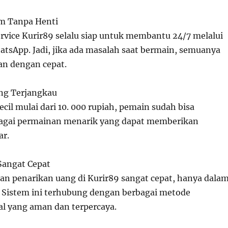
m Tanpa Henti
rvice Kurir89 selalu siap untuk membantu 24/7 melalui
atsApp. Jadi, jika ada masalah saat bermain, semuanya
an dengan cepat.
ng Terjangkau
il mulai dari 10. 000 rupiah, pemain sudah bisa
agai permainan menarik yang dapat memberikan
ar.
Sangat Cepat
dan penarikan uang di Kurir89 sangat cepat, hanya dala
 Sistem ini terhubung dengan berbagai metode
l yang aman dan terpercaya.