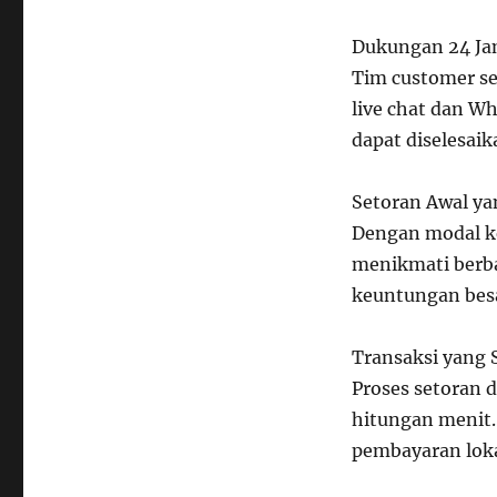
Dukungan 24 Ja
Tim customer se
live chat dan Wh
dapat diselesaik
Setoran Awal ya
Dengan modal kec
menikmati berb
keuntungan bes
Transaksi yang 
Proses setoran 
hitungan menit.
pembayaran loka