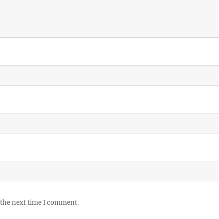
 the next time I comment.