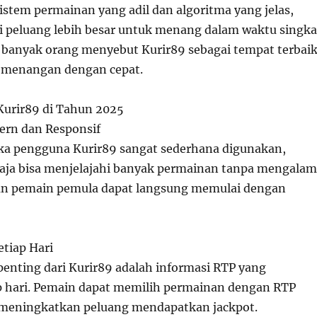
istem permainan yang adil dan algoritma yang jelas,
 peluang lebih besar untuk menang dalam waktu singka
a banyak orang menyebut Kurir89 sebagai tempat terbai
emenangan dengan cepat.
Kurir89 di Tahun 2025
rn dan Responsif
ka pengguna Kurir89 sangat sederhana digunakan,
saja bisa menjelajahi banyak permainan tanpa mengalam
kan pemain pemula dapat langsung memulai dengan
etiap Hari
 penting dari Kurir89 adalah informasi RTP yang
ap hari. Pemain dapat memilih permainan dengan RTP
 meningkatkan peluang mendapatkan jackpot.