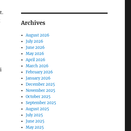
t.
k
Archives
August 2026
July 2026
June 2026
May 2026
April 2026
March 2026
i
February 2026
January 2026
December 2025
November 2025
October 2025
September 2025
August 2025
July 2025
June 2025
May 2025