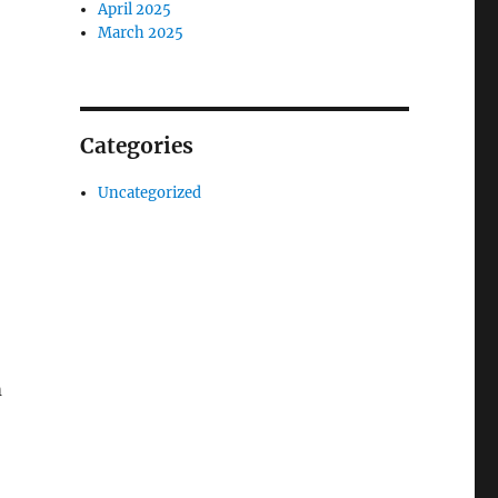
April 2025
March 2025
Categories
Uncategorized
m