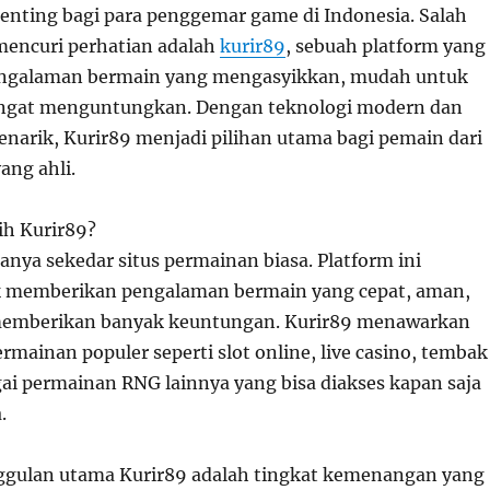
enting bagi para penggemar game di Indonesia. Salah
 mencuri perhatian adalah
kurir89
, sebuah platform yang
galaman bermain yang mengasyikkan, mudah untuk
ngat menguntungkan. Dengan teknologi modern dan
enarik, Kurir89 menjadi pilihan utama bagi pemain dari
ang ahli.
h Kurir89?
nya sekedar situs permainan biasa. Platform ini
k memberikan pengalaman bermain yang cepat, aman,
 memberikan banyak keuntungan. Kurir89 menawarkan
ermainan populer seperti slot online, live casino, tembak
gai permainan RNG lainnya yang bisa diakses kapan saja
.
ggulan utama Kurir89 adalah tingkat kemenangan yang