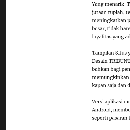
Yang menarik, 
jutaan rupiah, 
meningkatkan p
besar, tidak han
loyalitas yang ad
Tampilan Situs
Desain TRIBUNTO
bahkan bagi pemu
memungkinkan 
kapan saja dan d
Versi aplikasi 
Android, member
seperti pasaran 