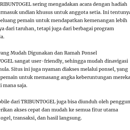
TRIBUNTOGEL sering mengadakan acara dengan hadiah
termasuk undian khusus untuk anggota setia. Ini tentuny
eluang pemain untuk mendapatkan kemenangan lebih
ya dari taruhan, tetapi juga dari berbagai program
a.
 yang Mudah Digunakan dan Ramah Ponsel
GEL sangat user-friendly, sehingga mudah dinavigasi
la. Situs ini juga nyaman diakses melalui ponsel, yang
pemain untuk memasang angka keberuntungan merek
i mana saja.
mobile dari TRIBUNTOGEL juga bisa diunduh oleh penggu
ikan akses cepat dan mudah ke semua fitur utama
togel, transaksi, dan hasil langsung.