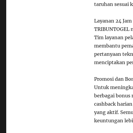
taruhan sesuai 
Layanan 24 Jam 
TRIBUNTOGEL me
Tim layanan pel
membantu pemai
pertanyaan tekni
menciptakan pe
Promosi dan Bon
Untuk meningk
berbagai bonus 
cashback harian
yang aktif. Sem
keuntungan lebi