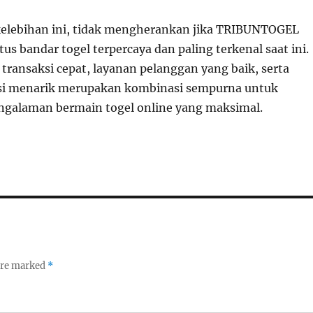
elebihan ini, tidak mengherankan jika TRIBUNTOGEL
itus bandar togel terpercaya dan paling terkenal saat ini.
transaksi cepat, layanan pelanggan yang baik, serta
si menarik merupakan kombinasi sempurna untuk
galaman bermain togel online yang maksimal.
 are marked
*