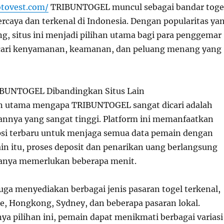
otovest.com/
TRIBUNTOGEL muncul sebagai bandar toge
ercaya dan terkenal di Indonesia. Dengan popularitas ya
g, situs ini menjadi pilihan utama bagi para penggemar
cari kenyamanan, keamanan, dan peluang menang yang
BUNTOGEL Dibandingkan Situs Lain
an utama mengapa TRIBUNTOGEL sangat dicari adalah
nnya yang sangat tinggi. Platform ini memanfaatkan
psi terbaru untuk menjaga semua data pemain dengan
ain itu, proses deposit dan penarikan uang berlangsung
hanya memerlukan beberapa menit.
a menyediakan berbagai jenis pasaran togel terkenal,
re, Hongkong, Sydney, dan beberapa pasaran lokal.
a pilihan ini, pemain dapat menikmati berbagai variasi