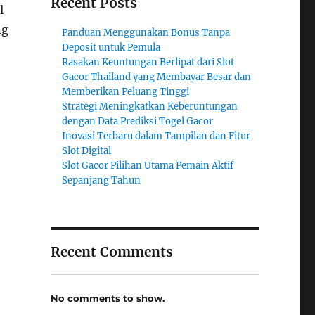
Recent Posts
l
ng
Panduan Menggunakan Bonus Tanpa
Deposit untuk Pemula
Rasakan Keuntungan Berlipat dari Slot
Gacor Thailand yang Membayar Besar dan
Memberikan Peluang Tinggi
Strategi Meningkatkan Keberuntungan
dengan Data Prediksi Togel Gacor
Inovasi Terbaru dalam Tampilan dan Fitur
Slot Digital
Slot Gacor Pilihan Utama Pemain Aktif
Sepanjang Tahun
Recent Comments
No comments to show.