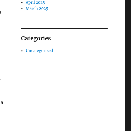
April 2025
March 2025
a
Categories
Uncategorized
a
na