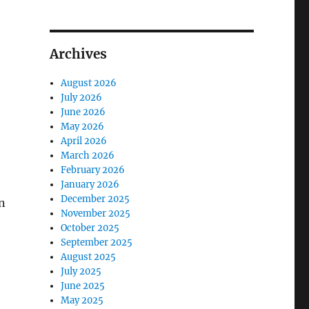
Archives
August 2026
July 2026
June 2026
May 2026
April 2026
March 2026
February 2026
January 2026
December 2025
n
November 2025
October 2025
September 2025
August 2025
July 2025
June 2025
May 2025