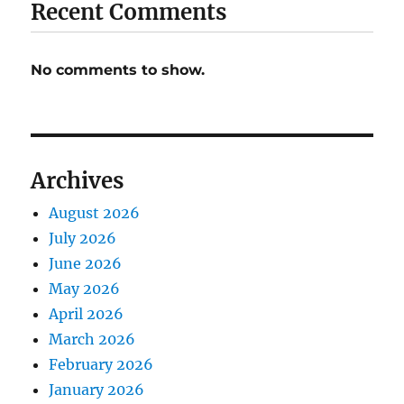
Recent Comments
No comments to show.
Archives
August 2026
July 2026
June 2026
May 2026
April 2026
March 2026
February 2026
January 2026