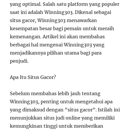
yang optimal. Salah satu platform yang populer
saat ini adalah Winning303. Dikenal sebagai
situs gacor, Winning303 menawarkan
kesempatan besar bagi pemain untuk meraih
kemenangan. Artikel ini akan membahas
berbagai hal mengenai Winning303 yang
menjadikannya pilihan utama bagi para
penjudi.
Apa Itu Situs Gacor?
Sebelum membahas lebih jauh tentang
Winning303, penting untuk mengetahui apa
yang dimaksud dengan “situs gacor”. Istilah ini
menunjukkan situs judi online yang memiliki
kemungkinan tinggi untuk memberikan