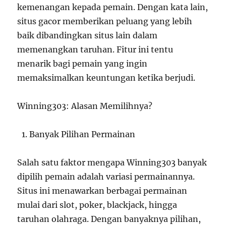
kemenangan kepada pemain. Dengan kata lain,
situs gacor memberikan peluang yang lebih
baik dibandingkan situs lain dalam
memenangkan taruhan. Fitur ini tentu
menarik bagi pemain yang ingin
memaksimalkan keuntungan ketika berjudi.
Winning303: Alasan Memilihnya?
Banyak Pilihan Permainan
Salah satu faktor mengapa Winning303 banyak
dipilih pemain adalah variasi permainannya.
Situs ini menawarkan berbagai permainan
mulai dari slot, poker, blackjack, hingga
taruhan olahraga. Dengan banyaknya pilihan,