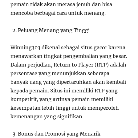
pemain tidak akan merasa jenuh dan bisa
mencoba berbagai cara untuk menang.
Peluang Menang yang Tinggi
Winning303 dikenal sebagai situs gacor karena
menawarkan tingkat pengembalian yang besar.
Dalam perjudian, Return to Player (RTP) adalah
persentase yang menunjukkan seberapa
banyak uang yang dipertaruhkan akan kembali
kepada pemain. Situs ini memiliki RTP yang
kompetitif, yang artinya pemain memiliki
kesempatan lebih tinggi untuk memperoleh
kemenangan yang signifikan.
Bonus dan Promosi yang Menarik