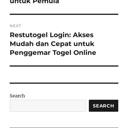
untuk Pemula
NEXT
Restutogel Login: Akses
Next
post:
Mudah dan Cepat untuk
Penggemar Togel Online
Search
SEARCH