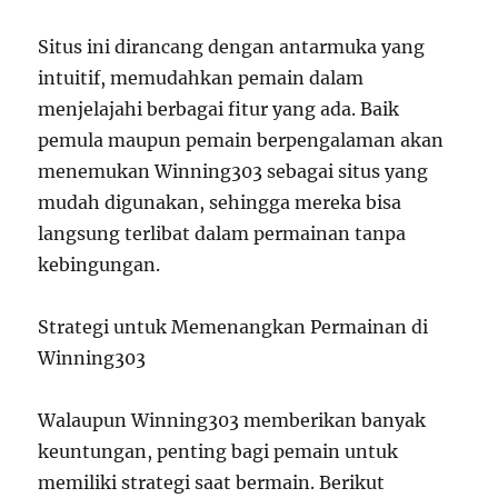
Situs ini dirancang dengan antarmuka yang
intuitif, memudahkan pemain dalam
menjelajahi berbagai fitur yang ada. Baik
pemula maupun pemain berpengalaman akan
menemukan Winning303 sebagai situs yang
mudah digunakan, sehingga mereka bisa
langsung terlibat dalam permainan tanpa
kebingungan.
Strategi untuk Memenangkan Permainan di
Winning303
Walaupun Winning303 memberikan banyak
keuntungan, penting bagi pemain untuk
memiliki strategi saat bermain. Berikut