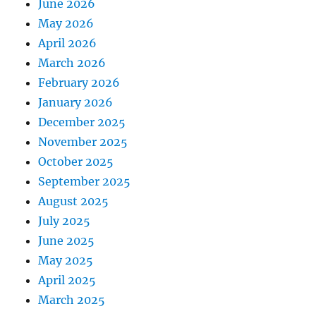
June 2026
May 2026
April 2026
March 2026
February 2026
January 2026
December 2025
November 2025
October 2025
September 2025
August 2025
July 2025
June 2025
May 2025
April 2025
March 2025