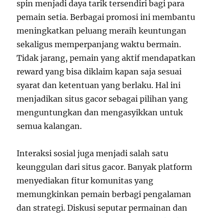
spin menjadi daya tarik tersendiri bagi para
pemain setia. Berbagai promosi ini membantu
meningkatkan peluang meraih keuntungan
sekaligus memperpanjang waktu bermain.
Tidak jarang, pemain yang aktif mendapatkan
reward yang bisa diklaim kapan saja sesuai
syarat dan ketentuan yang berlaku. Hal ini
menjadikan situs gacor sebagai pilihan yang
menguntungkan dan mengasyikkan untuk
semua kalangan.
Interaksi sosial juga menjadi salah satu
keunggulan dari situs gacor. Banyak platform
menyediakan fitur komunitas yang
memungkinkan pemain berbagi pengalaman
dan strategi. Diskusi seputar permainan dan