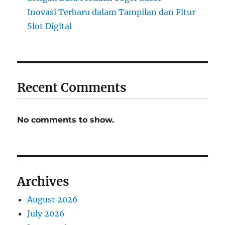
Inovasi Terbaru dalam Tampilan dan Fitur
Slot Digital
Recent Comments
No comments to show.
Archives
August 2026
July 2026