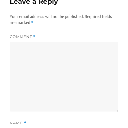
Leave a Reply
Your email address will not be published.
Required fields
are marked
*
COMMENT
*
NAME
*