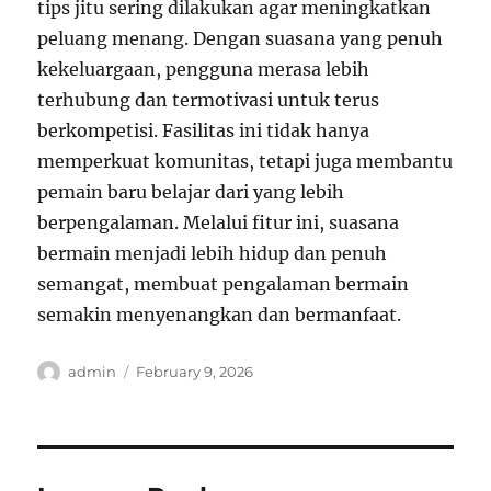
tips jitu sering dilakukan agar meningkatkan
peluang menang. Dengan suasana yang penuh
kekeluargaan, pengguna merasa lebih
terhubung dan termotivasi untuk terus
berkompetisi. Fasilitas ini tidak hanya
memperkuat komunitas, tetapi juga membantu
pemain baru belajar dari yang lebih
berpengalaman. Melalui fitur ini, suasana
bermain menjadi lebih hidup dan penuh
semangat, membuat pengalaman bermain
semakin menyenangkan dan bermanfaat.
Author
Posted
admin
February 9, 2026
on