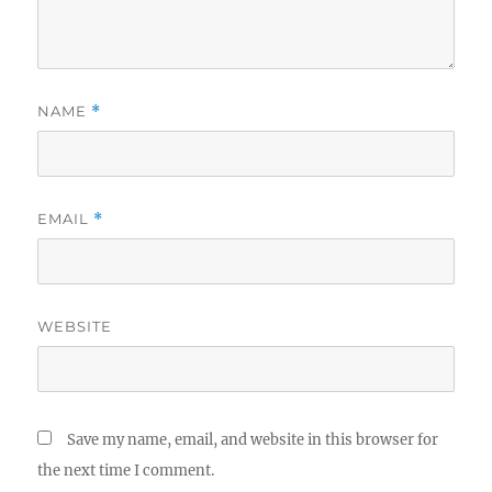
NAME
*
EMAIL
*
WEBSITE
Save my name, email, and website in this browser for
the next time I comment.