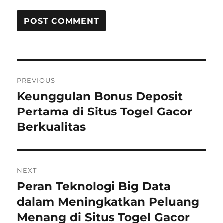
Post
PREVIOUS
navigation
Keunggulan Bonus Deposit
Previous
post:
Pertama di Situs Togel Gacor
Berkualitas
NEXT
Peran Teknologi Big Data
Next
post:
dalam Meningkatkan Peluang
Menang di Situs Togel Gacor