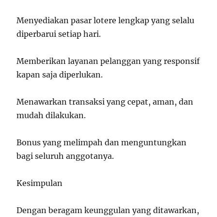
Menyediakan pasar lotere lengkap yang selalu
diperbarui setiap hari.
Memberikan layanan pelanggan yang responsif
kapan saja diperlukan.
Menawarkan transaksi yang cepat, aman, dan
mudah dilakukan.
Bonus yang melimpah dan menguntungkan
bagi seluruh anggotanya.
Kesimpulan
Dengan beragam keunggulan yang ditawarkan,