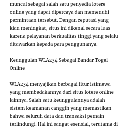
muncul sebagai salah satu penyedia lotere
online yang dapat dipercaya dan memenuhi
permintaan tersebut. Dengan reputasi yang
kian meningkat, situs ini dikenal secara luas
karena pelayanan berkualitas tinggi yang selalu
ditawarkan kepada para penggunanya.
Keunggulan WLA234 Sebagai Bandar Togel
Online
WLA234 menyajikan berbagai fitur istimewa
yang membedakannya dari situs lotere online
lainnya. Salah satu keunggulannya adalah
sistem keamanan canggih yang memastikan
bahwa seluruh data dan transaksi pemain
terlindungi. Hal ini sangat esensial, terutama di