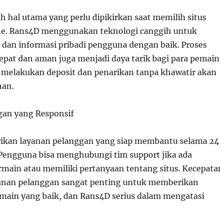
 hal utama yang perlu dipikirkan saat memilih situs
ne. Rans4D menggunakan teknologi canggih untuk
 dan informasi pribadi pengguna dengan baik. Proses
cepat dan aman juga menjadi daya tarik bagi para pemain
melakukan deposit dan penarikan tanpa khawatir akan
an.
gan yang Responsif
kan layanan pelanggan yang siap membantu selama 24
. Pengguna bisa menghubungi tim support jika ada
rmain atau memiliki pertanyaan tentang situs. Kecepata
yanan pelanggan sangat penting untuk memberikan
ain yang baik, dan Rans4D serius dalam mengatasi