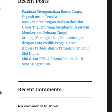
Recent Posts
t
Panduan Menggunakan Bonus Tanpa
Deposit untuk Pemula
Rasakan Keuntungan Berlipat dari Slot
Gacor Thailand yang Membayar Besar dan
Memberikan Peluang Tinggi
Strategi Meningkatkan Keberuntungan
dengan Data Prediksi Togel Gacor
Inovasi Terbaru dalam Tampilan dan Fitur
Slot Digital
Slot Gacor Pilihan Utama Pemain Aktif
Sepanjang Tahun
Recent Comments
ak
No comments to show.