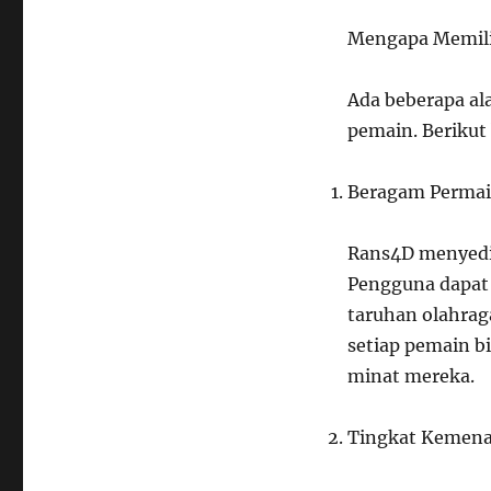
Mengapa Memil
Ada beberapa al
pemain. Berikut
Beragam Permai
Rans4D menyedi
Pengguna dapat 
taruhan olahrag
setiap pemain b
minat mereka.
Tingkat Kemena