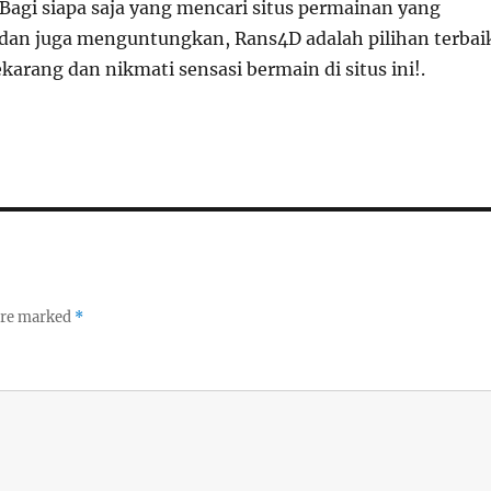
Bagi siapa saja yang mencari situs permainan yang
an juga menguntungkan, Rans4D adalah pilihan terbai
arang dan nikmati sensasi bermain di situs ini!.
 are marked
*