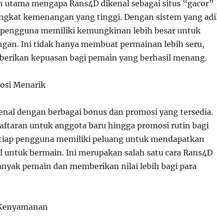
an utama mengapa Rans4D dikenal sebagai situs “gacor”
ingkat kemenangan yang tinggi. Dengan sistem yang adi
 pengguna memiliki kemungkinan lebih besar untuk
an. Ini tidak hanya membuat permainan lebih seru,
berikan kepuasan bagi pemain yang berhasil menang.
osi Menarik
enal dengan berbagai bonus dan promosi yang tersedia.
aftaran untuk anggota baru hingga promosi rutin bagi
etiap pengguna memiliki peluang untuk mendapatkan
untuk bermain. Ini merupakan salah satu cara Rans4D
anyak pemain dan memberikan nilai lebih bagi para
Kenyamanan