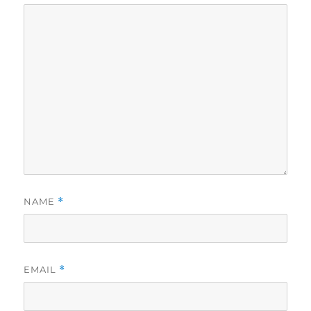
NAME
*
EMAIL
*