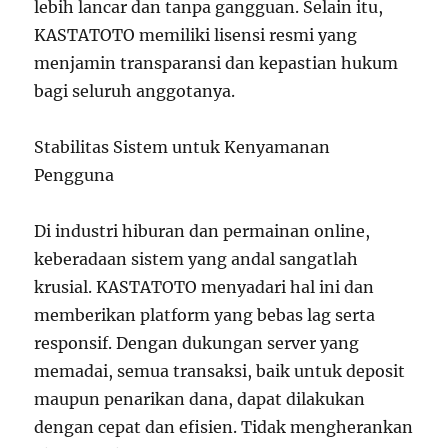
lebih lancar dan tanpa gangguan. Selain itu,
KASTATOTO memiliki lisensi resmi yang
menjamin transparansi dan kepastian hukum
bagi seluruh anggotanya.
Stabilitas Sistem untuk Kenyamanan
Pengguna
Di industri hiburan dan permainan online,
keberadaan sistem yang andal sangatlah
krusial. KASTATOTO menyadari hal ini dan
memberikan platform yang bebas lag serta
responsif. Dengan dukungan server yang
memadai, semua transaksi, baik untuk deposit
maupun penarikan dana, dapat dilakukan
dengan cepat dan efisien. Tidak mengherankan