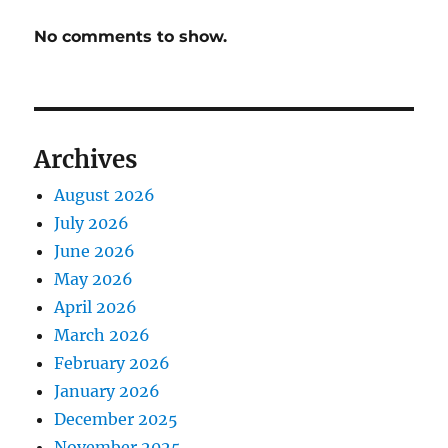
No comments to show.
Archives
August 2026
July 2026
June 2026
May 2026
April 2026
March 2026
February 2026
January 2026
December 2025
November 2025