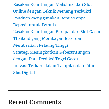
Rasakan Keuntungan Maksimal dari Slot
Online dengan Teknik Menang Terbukti
Panduan Menggunakan Bonus Tanpa
Deposit untuk Pemula
Rasakan Keuntungan Berlipat dari Slot Gacor
Thailand yang Membayar Besar dan
Memberikan Peluang Tinggi
Strategi Meningkatkan Keberuntungan
dengan Data Prediksi Togel Gacor
Inovasi Terbaru dalam Tampilan dan Fitur
Slot Digital
Recent Comments