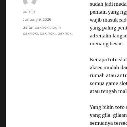
sudah jadi meda
Author
admin
pemain yang ngg
Posted
January 9, 2026
wajib masuk rad
on
Tags
daftar pakhoki
,
login
yang paling pen
pakhoki
,
pak hoki
,
pakhoki
adrenalin langsu
menang besar.
Kenapa toto slo
akses mudah dan
rumah atau antr
semua game slot
atau tengah mal
Yang bikin toto 
yang gila-gilaan
semuanya tersed