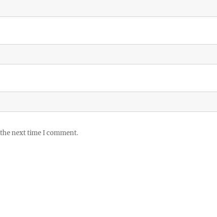
 the next time I comment.