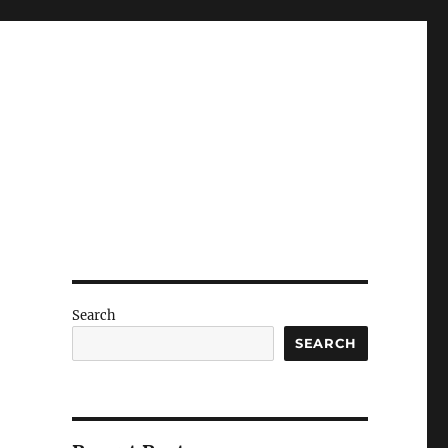
Search
SEARCH