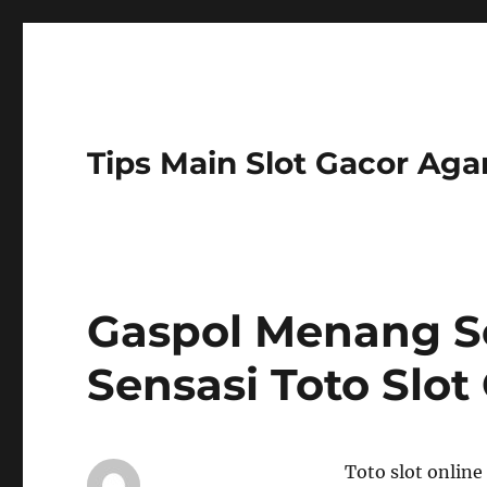
Tips Main Slot Gacor Ag
Gaspol Menang S
Sensasi Toto Slot
Toto slot online