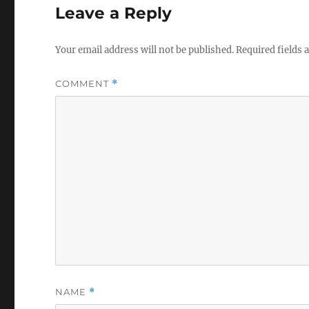
Leave a Reply
Your email address will not be published.
Required fields
COMMENT
*
NAME
*